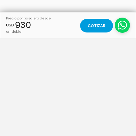
Precio por pasajero desde
930
USD
COTIZAR
en doble
PAQUETES
PAQUETES
Rio de Janeiro
Brasil
Buzios
Caribe
Natal
Europa
Porto de Galinhas
Cruceros
VUELOS A
VUELOS A