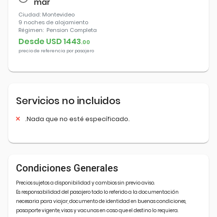
mar
Ciudad
: Montevideo
9 noches
de alojamiento
Régimen:
Pension Completa
Desde USD
1443
.
00
precio de referencia por pasajero
Servicios no incluidos
.Nada que no esté específicado.
Condiciones Generales
Precios sujetos a disponibilidad y cambios sin previo aviso.
Es responsabilidad del pasajero todo lo referido a la documentación
necesaria para viajar, documento de identidad en buenas condiciones,
pasaporte vigente, visas y vacunas en caso que el destino lo requiera.