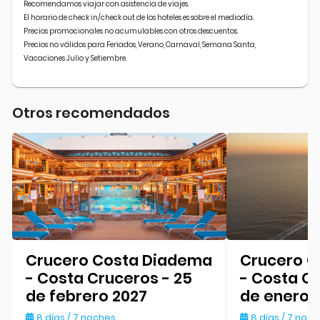
Recomendamos viajar con asistencia de viajes.
El horario de check in/check out de los hoteles es sobre el mediodía.
Precios promocionales no acumulables con otros descuentos.
Precios no válidos para Feriados, Verano, Carnaval, Semana Santa,
Vacaciones Julio y Setiembre.
Otros recomendados
Crucero Costa Diadema
Crucero C
- Costa Cruceros - 25
- Costa Cr
de febrero 2027
de enero 
8 días / 7 noches
8 días / 7 noc