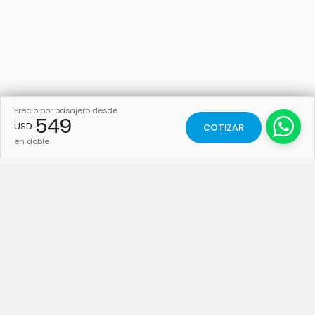
Precio por pasajero desde
549
USD
COTIZAR
en doble
PAQUETES
PAQUETES
Rio de Janeiro
Brasil
Buzios
Caribe
Natal
Europa