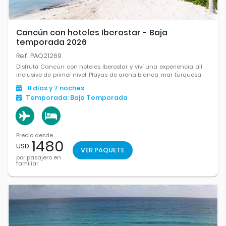
Cancún con hoteles Iberostar - Baja
temporada 2026
Ref. PAQ21269
Disfrutá Cancún con hoteles Iberostar y viví una experiencia all
inclusive de primer nivel. Playas de arena blanca, mar turquesa,
gastronomía destacada y el confort ideal para relajarte y
8
días
y 7
noches
disfrutar al máximo del Caribe.
Temporada:
Baja Temporada
Precio desde
1480
USD
VER PAQUETE
por pasajero en
familiar