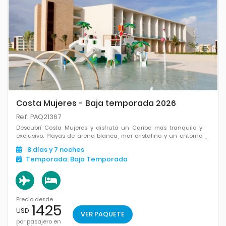
Costa Mujeres - Baja temporada 2026
Ref. PAQ21367
Descubrí Costa Mujeres y disfrutá un Caribe más tranquilo y
exclusivo. Playas de arena blanca, mar cristalino y un entorno
ideal para relajarte, desconectar y vivir días de puro descanso
8
días
y 7
noches
frente al mar.
Temporada:
Baja Temporada
Precio desde
1425
USD
VER PAQUETE
por pasajero en