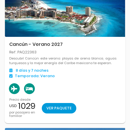
Cancún - Verano 2027
Ref. PAQ22363
Descubrí Cancún este verano: playas de arena blanca, aguas
turquesas y la mejor energía del Caribe mexicano te esperan.
8
días
y 7
noches
Temporada:
Verano
Precio desde
1029
USD
VER PAQUETE
por pasajero en
familiar