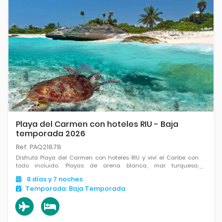
Playa del Carmen con hoteles RIU - Baja
temporada 2026
Ref. PAQ21878
Disfrutá Playa del Carmen con hoteles RIU y viví el Caribe con
todo incluido. Playas de arena blanca, mar turquesa,
entretenimiento, gastronomía internacional y el mix perfecto de
8
días
y 7
noches
relax y diversión.
Temporada:
Baja Temporada