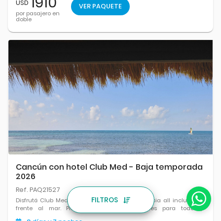
1910
USD
VER PAQUETE
por pasajero en
doble
Cancún con hotel Club Med - Baja temporada
2026
Ref. PAQ21527
FILTROS
Disfrutá Club Med Cancún y viví una experiencia all inclusive
frente al mar. Playas increíbles, actividades para todos,
gastronomía de primer nivel y el equilibrio perfecto entre