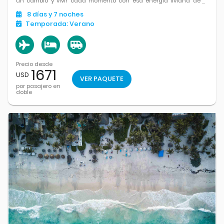
un cambio y vivir cada momento con esa energía liviana de
vacaciones
8
días
y 7
noches
Temporada:
Verano
Precio desde
1671
USD
VER PAQUETE
por pasajero en
doble