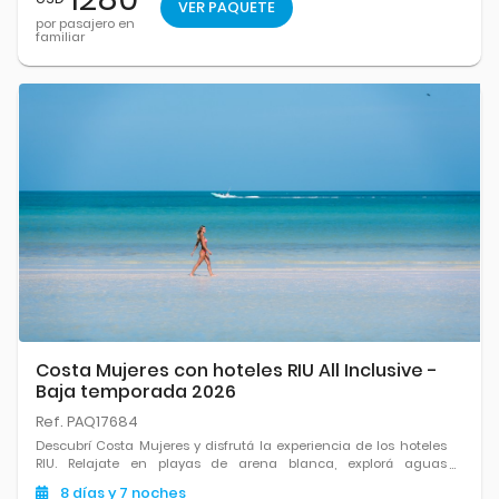
VER PAQUETE
por pasajero en
familiar
Costa Mujeres con hoteles RIU All Inclusive -
Baja temporada 2026
Ref. PAQ17684
Descubrí Costa Mujeres y disfrutá la experiencia de los hoteles
RIU. Relajate en playas de arena blanca, explorá aguas
cristalinas y conectate con la tranquilidad del Caribe
8
días
y 7
noches
mexicano.