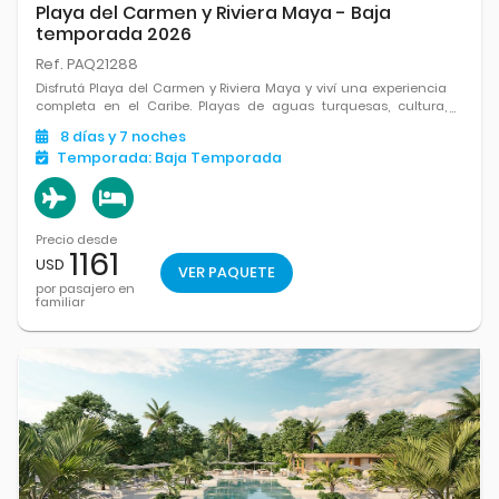
Playa del Carmen y Riviera Maya - Baja
temporada 2026
Ref. PAQ21288
Disfrutá Playa del Carmen y Riviera Maya y viví una experiencia
completa en el Caribe. Playas de aguas turquesas, cultura,
excursiones y el equilibrio perfecto entre relax, aventura y
8
días
y 7
noches
diversión en cada rincón.
Temporada:
Baja Temporada
Precio desde
1161
USD
VER PAQUETE
por pasajero en
familiar