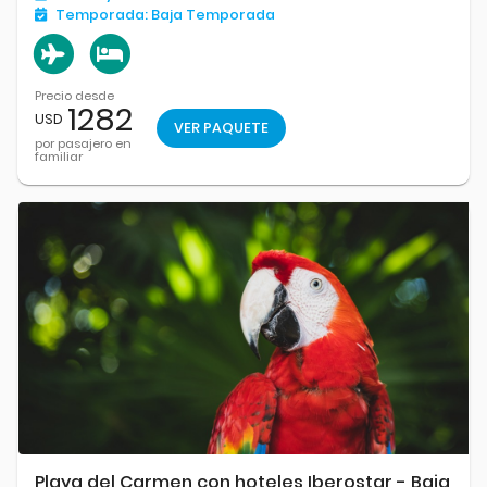
Temporada:
Baja Temporada
Precio desde
1282
USD
VER PAQUETE
por pasajero en
familiar
Playa del Carmen con hoteles Iberostar - Baja