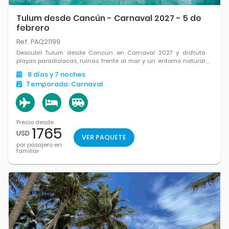
Tulum desde Cancún - Carnaval 2027 - 5 de
febrero
Ref. PAQ21199
Descubrí Tulum desde Cancún en Carnaval 2027 y disfrutá
playas paradisíacas, ruinas frente al mar y un entorno natural
único.
8
días
y 7
noches
Temporada:
Carnaval
Precio desde
1765
USD
VER PAQUETE
por pasajero en
familiar