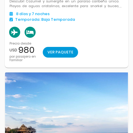
Descubrí Cozumel y sumergite en un paraíso caribeño único.
Playas de aguas cristalinas, excelente para snorkel y buceo,
naturaleza y un entorno ideal para relajarte y disfrutar del mar
8
días
y 7
noches
como nunca.
Temporada:
Baja Temporada
Precio desde
980
USD
VER PAQUETE
por pasajero en
familiar