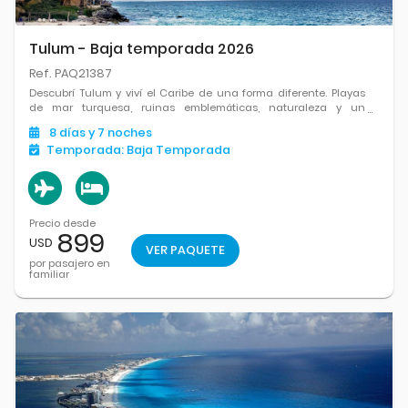
Tulum - Baja temporada 2026
Ref. PAQ21387
Descubrí Tulum y viví el Caribe de una forma diferente. Playas
de mar turquesa, ruinas emblemáticas, naturaleza y un
ambiente relajado que invita a desconectar y disfrutar cada
8
días
y 7
noches
momento.
Temporada:
Baja Temporada
Precio desde
899
USD
VER PAQUETE
por pasajero en
familiar