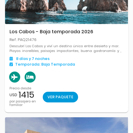
Los Cabos - Baja temporada 2026
Ref. PAQ21476
Descubrí Los Cabos y viví un destino único entre desierto y mar.
Playas increíbles, paisajes impactantes, buena gastronomía y
experiencias inolvidables para disfrutar a pleno cada momento.
8
días
y 7
noches
Temporada:
Baja Temporada
Precio desde
1415
USD
VER PAQUETE
por pasajero en
familiar