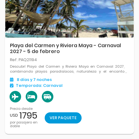
Playa del Carmen y Riviera Maya - Carnaval
2027 - 5 de febrero
Ref. PAQ21194
Descubrí Playa del Carmen y Riviera Maya en Carnaval 2027,
combinando playas paradisíacas, naturaleza y el encanto
único del Caribe mexicano.
8
días
y 7
noches
Temporada:
Carnaval
Precio desde
1795
USD
VER PAQUETE
por pasajero en
doble