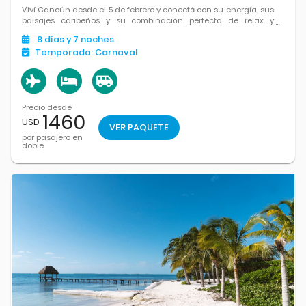
Viví Cancún desde el 5 de febrero y conectá con su energía, sus
paisajes caribeños y su combinación perfecta de relax y
entretenimiento.
8
días
y 7
noches
Temporada:
Carnaval
Precio desde
1460
USD
VER PAQUETE
por pasajero en
doble