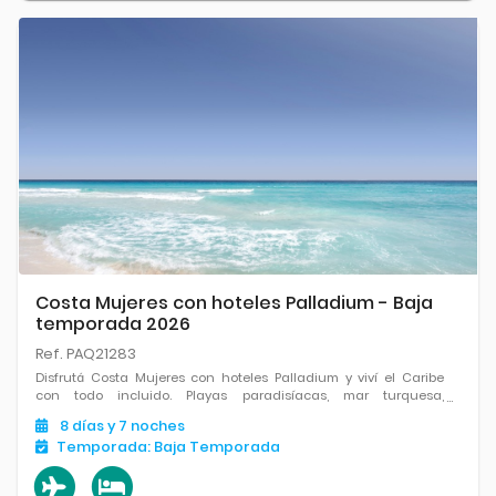
Costa Mujeres con hoteles Palladium - Baja
temporada 2026
Ref. PAQ21283
Disfrutá Costa Mujeres con hoteles Palladium y viví el Caribe
con todo incluido. Playas paradisíacas, mar turquesa,
gastronomía variada y el equilibrio ideal entre relax, confort y
8
días
y 7
noches
diversión en un entorno exclusivo.
Temporada:
Baja Temporada