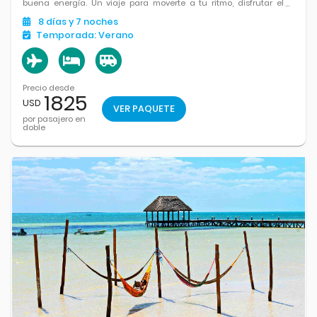
buena energía. Un viaje para moverte a tu ritmo, disfrutar el
Caribe y tener todo cerca.
8
días
y 7
noches
Temporada:
Verano
Precio desde
1825
USD
VER PAQUETE
por pasajero en
doble