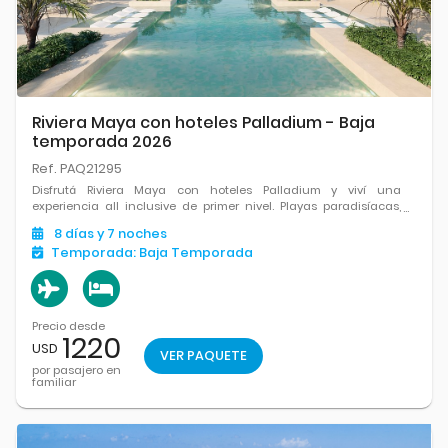
Riviera Maya con hoteles Palladium - Baja
temporada 2026
Ref. PAQ21295
Disfrutá Riviera Maya con hoteles Palladium y viví una
experiencia all inclusive de primer nivel. Playas paradisíacas,
gastronomía variada, confort y el mix perfecto entre relax y
8
días
y 7
noches
diversión en el Caribe mexicano.
Temporada:
Baja Temporada
Precio desde
1220
USD
VER PAQUETE
por pasajero en
familiar