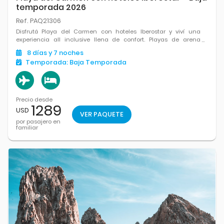
temporada 2026
Ref. PAQ21306
Disfrutá Playa del Carmen con hoteles Iberostar y viví una
experiencia all inclusive llena de confort. Playas de arena
blanca, mar turquesa, excelente gastronomía y el equilibrio
8
días
y 7
noches
perfecto entre relax y diversión en el Caribe.
Temporada:
Baja Temporada
Precio desde
1289
USD
VER PAQUETE
por pasajero en
familiar