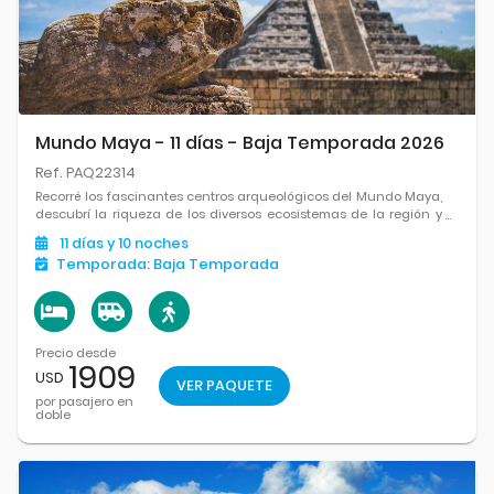
Mundo Maya - 11 días - Baja Temporada 2026
Ref. PAQ22314
Recorré los fascinantes centros arqueológicos del Mundo Maya,
descubrí la riqueza de los diversos ecosistemas de la región y
culminá el viaje en las paradisíacas playas del Caribe
11
días
y 10
noches
mexicano.
Temporada:
Baja Temporada
Precio desde
1909
USD
VER PAQUETE
por pasajero en
doble