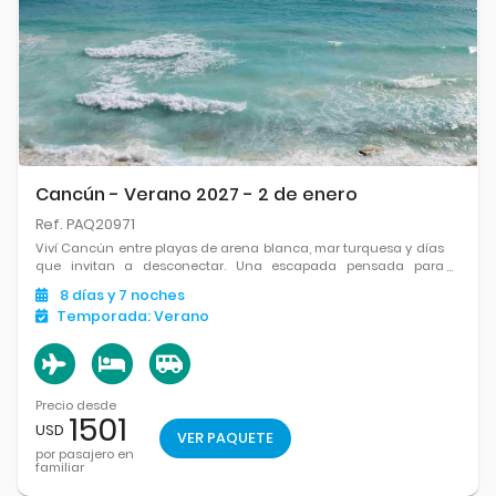
Cancún - Verano 2027 - 2 de enero
Ref. PAQ20971
Viví Cancún entre playas de arena blanca, mar turquesa y días
que invitan a desconectar. Una escapada pensada para
disfrutar el Caribe a tu ritmo y volver con otra energía.
8
días
y 7
noches
Temporada:
Verano
Precio desde
1501
USD
VER PAQUETE
por pasajero en
familiar