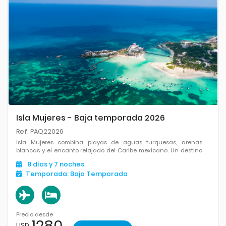
Isla Mujeres - Baja temporada 2026
Ref. PAQ22026
Isla Mujeres combina playas de aguas turquesas, arenas
blancas y el encanto relajado del Caribe mexicano. Un destino
ideal para desconectar, disfrutar el mar y dejarse llevar por su
8
días
y 7
noches
ritmo tranquilo.
Temporada:
Baja Temporada
Precio desde
1280
USD