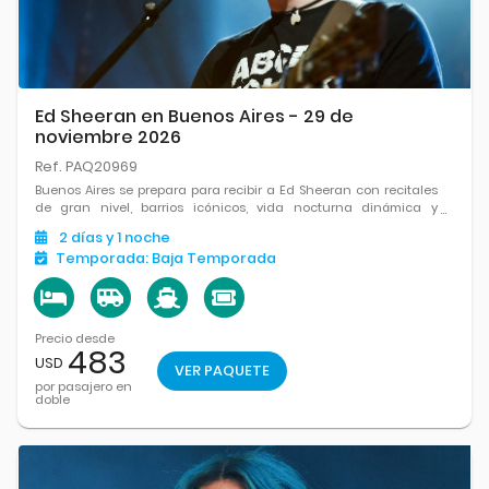
Ed Sheeran en Buenos Aires - 29 de
noviembre 2026
Ref. PAQ20969
Buenos Aires se prepara para recibir a Ed Sheeran con recitales
de gran nivel, barrios icónicos, vida nocturna dinámica y
opciones culturales que enriquecen cada momento del viaje.
2
días
y 1
noche
Temporada:
Baja Temporada
Precio desde
483
USD
VER PAQUETE
por pasajero en
doble