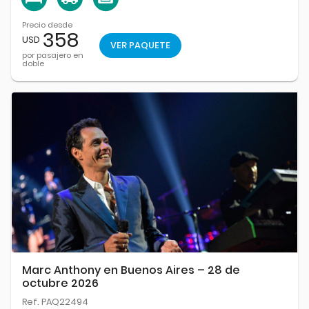
Precio desde
358
USD
VER PAQUETE
por pasajero en
doble
Marc Anthony en Buenos Aires – 28 de
octubre 2026
Ref. PAQ22494