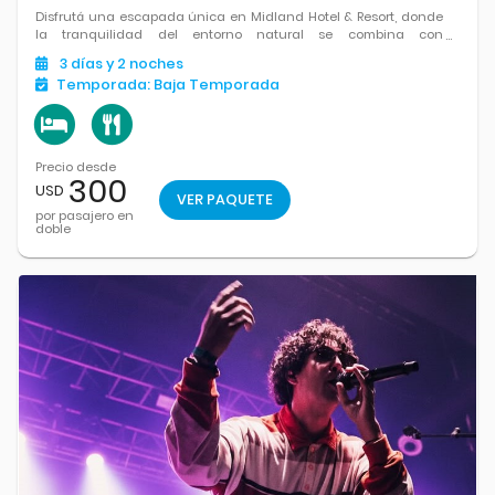
Disfrutá una escapada única en Midland Hotel & Resort, donde
la tranquilidad del entorno natural se combina con
instalaciones modernas y una propuesta ideal para
3
días
y 2
noches
desconectar. Con amplios espacios verdes, piscina, actividades
Temporada:
Baja Temporada
recreativas.
Precio desde
300
USD
VER PAQUETE
por pasajero en
doble