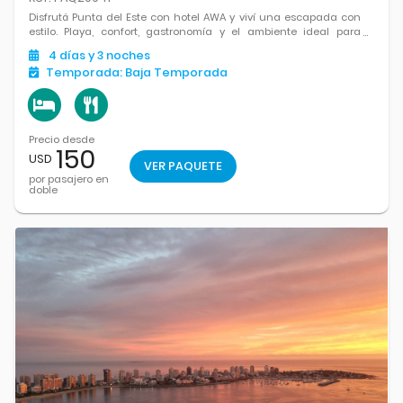
Disfrutá Punta del Este con hotel AWA y viví una escapada con
estilo. Playa, confort, gastronomía y el ambiente ideal para
relajarte y disfrutar uno de los destinos más icónicos de
4
días
y 3
noches
Uruguay.
Temporada:
Baja Temporada
Precio desde
150
USD
VER PAQUETE
por pasajero en
doble