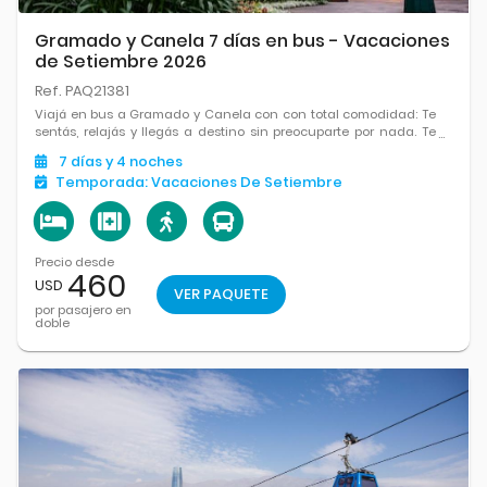
Gramado y Canela 7 días en bus - Vacaciones
de Setiembre 2026
Ref. PAQ21381
Viajá en bus a Gramado y Canela con con total comodidad: Te
sentás, relajás y llegás a destino sin preocuparte por nada. Te
esperan paisajes serranos, arquitectura encantadora,
7
días
y 4
noches
chocolaterías, parques y un clima perfecto para pasear y
Temporada:
Vacaciones De Setiembre
disfrutar.
Precio desde
460
USD
VER PAQUETE
por pasajero en
doble