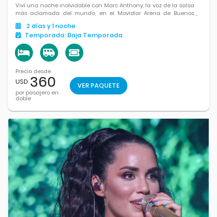
Viví una noche inolvidable con Marc Anthony, la voz de la salsa
más aclamada del mundo, en el Movistar Arena de Buenos
Aires. Un show cargado de emoción, ritmo y grandes éxitos que
2
días
y 1
noche
marcaron a generaciones enteras.
Temporada:
Baja Temporada
Precio desde
360
USD
VER PAQUETE
por pasajero en
doble