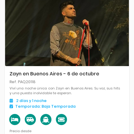
Zayn en Buenos Aires - 6 de octubre
Ref. PAQ20118
Viví una noche única con Zayn en Buenos Aires. Su voz, sus hits
y una puesta inolvidable te esperan.
2
días
y 1
noche
Temporada:
Baja Temporada
Precio desde