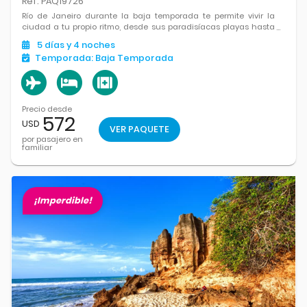
Ref. PAQ19726
Río de Janeiro durante la baja temporada te permite vivir la
ciudad a tu propio ritmo, desde sus paradisíacas playas hasta
sus montañas, todo en un ambiente más relajado y exclusivo.
5
días
y 4
noches
Temporada:
Baja Temporada
Precio desde
572
USD
VER PAQUETE
por pasajero en
familiar
¡Imperdible!