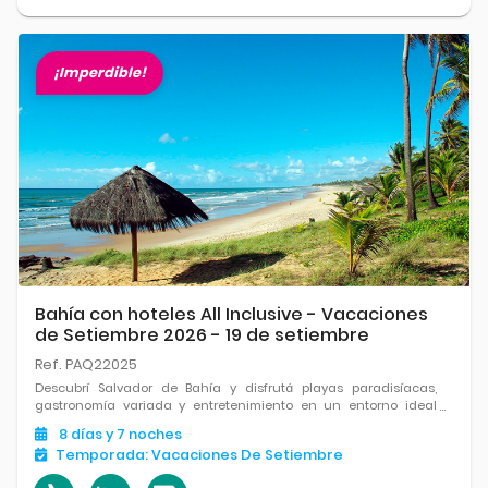
¡Imperdible!
Bahía con hoteles All Inclusive - Vacaciones
de Setiembre 2026 - 19 de setiembre
Ref. PAQ22025
Descubrí Salvador de Bahía y disfrutá playas paradisíacas,
gastronomía variada y entretenimiento en un entorno ideal
para relajarte.
8
días
y 7
noches
Temporada:
Vacaciones De Setiembre