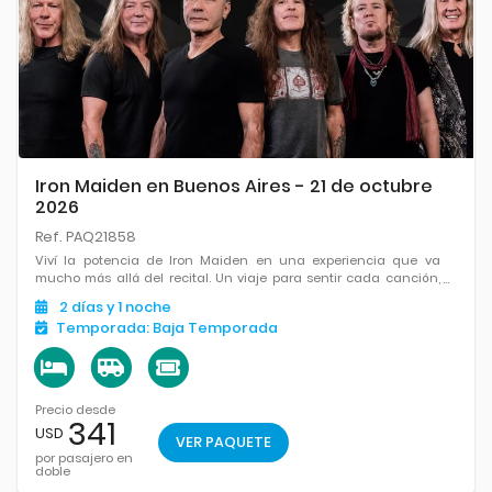
Iron Maiden en Buenos Aires - 21 de octubre
2026
Ref. PAQ21858
Viví la potencia de Iron Maiden en una experiencia que va
mucho más allá del recital. Un viaje para sentir cada canción,
compartir la pasión y ser parte de una noche histórica.
2
días
y 1
noche
Temporada:
Baja Temporada
Precio desde
341
USD
VER PAQUETE
por pasajero en
doble