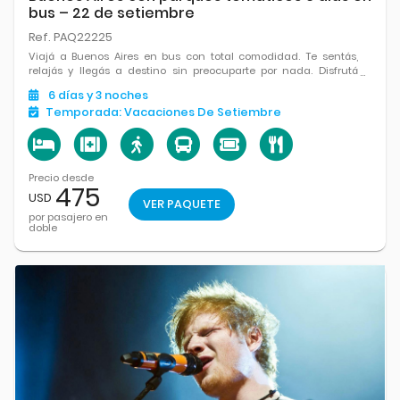
bus – 22 de setiembre
Ref. PAQ22225
Viajá a Buenos Aires en bus con total comodidad. Te sentás,
relajás y llegás a destino sin preocuparte por nada. Disfrutá
Temaikèn, Mundo Marino y Parque de la Costa, combinando
6
días
y 3
noches
naturaleza, diversión y la energía única de la ciudad Buenos
Temporada:
Vacaciones De Setiembre
Aires.
Precio desde
475
USD
VER PAQUETE
por pasajero en
doble