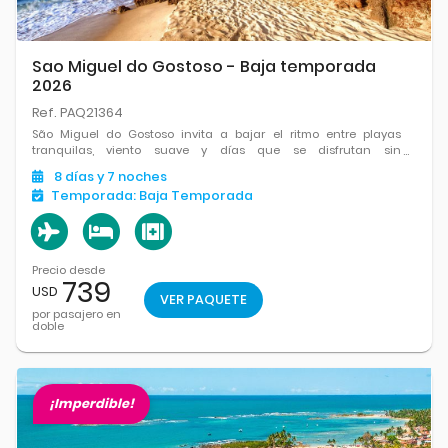
Sao Miguel do Gostoso - Baja temporada
2026
Ref. PAQ21364
São Miguel do Gostoso invita a bajar el ritmo entre playas
tranquilas, viento suave y días que se disfrutan sin
demasiadas vueltas.
8
días
y 7
noches
Temporada:
Baja Temporada
Precio desde
739
USD
VER PAQUETE
por pasajero en
doble
¡Imperdible!