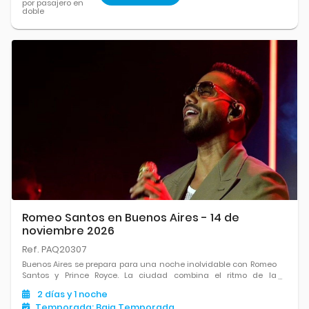
por pasajero en
doble
Romeo Santos en Buenos Aires - 14 de
noviembre 2026
Ref. PAQ20307
Buenos Aires se prepara para una noche inolvidable con Romeo
Santos y Prince Royce. La ciudad combina el ritmo de la
bachata con su vibrante escena cultural, excelente
2
días
y 1
noche
gastronomía y múltiples planes para disfrutar antes y después
Temporada:
Baja Temporada
del show.