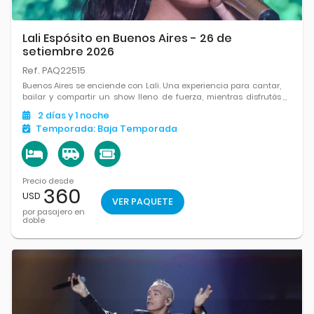
Lali Espósito en Buenos Aires - 26 de
setiembre 2026
Ref. PAQ22515
Buenos Aires se enciende con Lali. Una experiencia para cantar,
bailar y compartir un show lleno de fuerza, mientras disfrutás
todo lo que la ciudad tiene para ofrecer.
2
días
y 1
noche
Temporada:
Baja Temporada
Precio desde
360
USD
VER PAQUETE
por pasajero en
doble