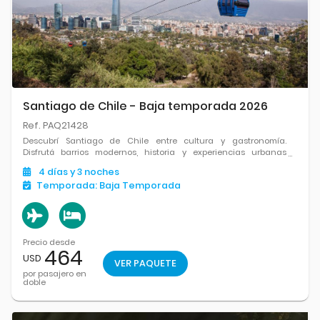
Santiago de Chile - Baja temporada 2026
Ref. PAQ21428
Descubrí Santiago de Chile entre cultura y gastronomía.
Disfrutá barrios modernos, historia y experiencias urbanas
únicas.
4
días
y 3
noches
Temporada:
Baja Temporada
Precio desde
464
USD
VER PAQUETE
por pasajero en
doble