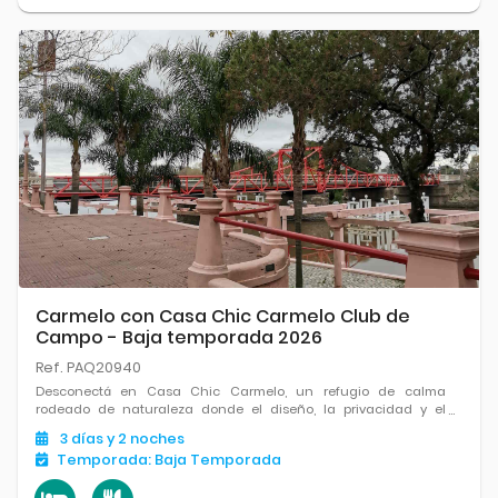
Carmelo con Casa Chic Carmelo Club de
Campo - Baja temporada 2026
Ref. PAQ20940
Desconectá en Casa Chic Carmelo, un refugio de calma
rodeado de naturaleza donde el diseño, la privacidad y el
paisaje se combinan a la perfección. Ubicado entre bosques y
3
días
y 2
noches
cerca del río, ofrece una experiencia relajada con piscina.
Temporada:
Baja Temporada