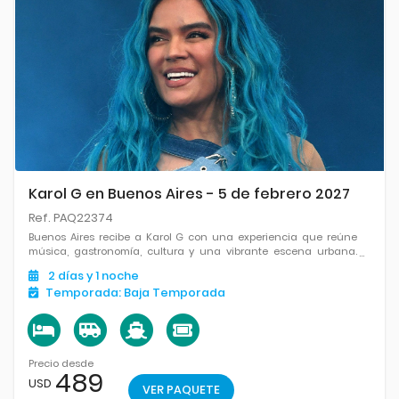
Karol G en Buenos Aires - 5 de febrero 2027
Ref. PAQ22374
Buenos Aires recibe a Karol G con una experiencia que reúne
música, gastronomía, cultura y una vibrante escena urbana.
Aprovechá la ocasión para descubrir barrios icónicos, degustar
2
días
y 1
noche
su oferta gastronómica y disfrutar de un espectáculo
Temporada:
Baja Temporada
inolvidable.
Precio desde
489
USD
VER PAQUETE