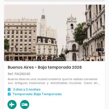
Buenos Aires - Baja temporada 2026
Ref. PAQ18045
Buenos Aires es una ciudad moderna que ha sabido conservar
sus antiguas tradiciones y entrañables rincones. Como en
tangos de Gardel, es una ciudad apasionada y apasionante,
3
días
y 2
noches
un destino alegre y colorido, donde siempre hay que ver, hacer
Temporada:
Baja Temporada
o saborear.