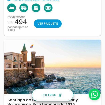
Precio desde
494
USD
VER PAQUETE
por pasajero en
doble
FILTROS
Santiago de Chile con Viña del Mar y
Valparaíso - Baja temporada 2026