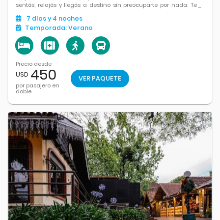
sentás, relajás y llegás a destino sin preocuparte por nada. Te
esperan paisajes serranos, arquitectura encantadora,
7
días
y 4
noches
chocolaterías, parques y un clima perfecto para pasear y
Temporada:
Verano
disfrutar.
Precio desde
450
USD
VER PAQUETE
por pasajero en
doble