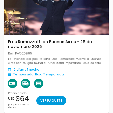
Eros Ramazzotti en Buenos Aires - 28 de
noviembre 2026
Ref. PAQ20895
La leyenda del pop italiano Eros Ramazzotti vuelve a Buenos
Aires con su gira mundial “Una Storia Importante”, que celebra
los 40 años de su clásico y lo llevará por más de 30 países.
2
días
y 1
noche
Temporada:
Baja Temporada
Precio desde
364
USD
VER PAQUETE
por pasajero en
doble