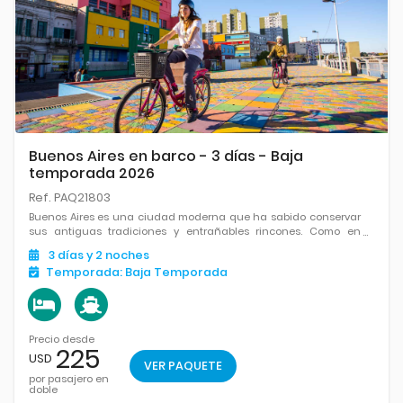
Buenos Aires en barco - 3 días - Baja
temporada 2026
Ref. PAQ21803
Buenos Aires es una ciudad moderna que ha sabido conservar
sus antiguas tradiciones y entrañables rincones. Como en
tangos de Gardel, es una ciudad apasionada y apasionante,
3
días
y 2
noches
un destino alegre y colorido, donde siempre hay que ver, hacer
Temporada:
Baja Temporada
o saborear.
Precio desde
225
USD
VER PAQUETE
por pasajero en
doble