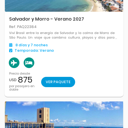
Salvador y Morro - Verano 2027
Ref. PAQ22384
Viví Brasil entre la energía de Salvador y la calma de Morro de
São Paulo. Un viaje que combina cultura, playas y días para
disfrutar sin reloj.
8
días
y 7
noches
Temporada:
Verano
Precio desde
875
USD
VER PAQUETE
por pasajero en
doble