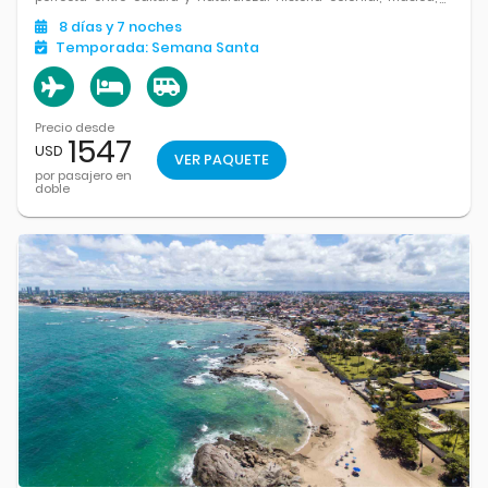
playas paradisíacas y paisajes únicos hacen de este viaje una
8
días
y 7
noches
experiencia completa.
Temporada:
Semana Santa
Precio desde
1547
USD
VER PAQUETE
por pasajero en
doble