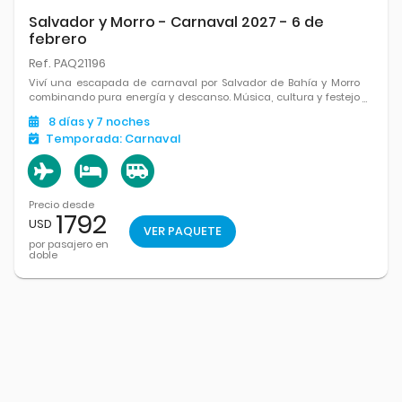
Salvador y Morro - Carnaval 2027 - 6 de
febrero
Ref. PAQ21196
Viví una escapada de carnaval por Salvador de Bahía y Morro
combinando pura energía y descanso. Música, cultura y festejo
en Salvador se mezclan con playas soñadas y relax total en
8
días
y 7
noches
Morro para disfrutar Brasil al máximo.
Temporada:
Carnaval
Precio desde
1792
USD
VER PAQUETE
por pasajero en
doble