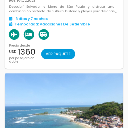
Ref. PAQ22021
Descubrí Salvador y Morro de São Paulo y disfrutá una
combinación perfecta de cultura, historia y playas paradisíacas
en el corazón de Bahía.
8
días
y 7
noches
Temporada:
Vacaciones De Setiembre
Precio desde
1360
USD
VER PAQUETE
por pasajero en
doble