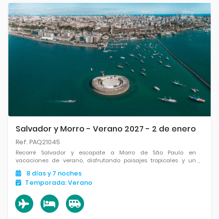
Salvador y Morro - Verano 2027 - 2 de enero
Ref. PAQ21045
Recorré Salvador y escapate a Morro de São Paulo en
vacaciones de verano, disfrutando paisajes tropicales y un
entorno ideal para descansar.
8
días
y 7
noches
Temporada:
Verano