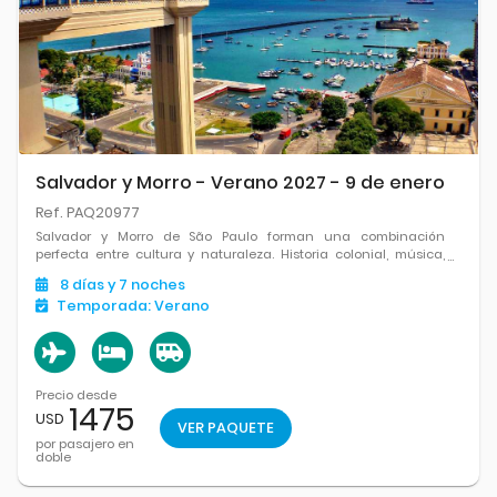
Salvador y Morro - Verano 2027 - 9 de enero
Ref. PAQ20977
Salvador y Morro de São Paulo forman una combinación
perfecta entre cultura y naturaleza. Historia colonial, música,
playas paradisíacas y paisajes únicos hacen de este viaje una
8
días
y 7
noches
experiencia completa.
Temporada:
Verano
Precio desde
1475
USD
VER PAQUETE
por pasajero en
doble