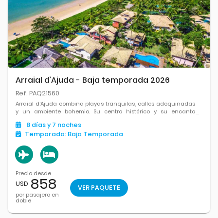
Arraial d’Ajuda - Baja temporada 2026
Ref. PAQ21560
Arraial d’Ajuda combina playas tranquilas, calles adoquinadas
y un ambiente bohemio. Su centro histórico y su encanto
natural la hacen ideal para relajarse con estilo frente al mar.
8
días
y 7
noches
Temporada:
Baja Temporada
Precio desde
858
USD
VER PAQUETE
por pasajero en
doble