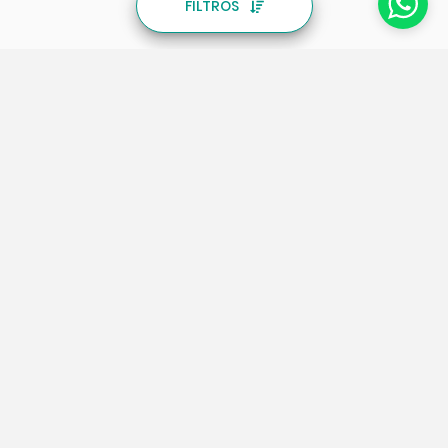
FILTROS
PAQUETES
PAQUETES
Rio de Janeiro
Brasil
Buzios
Caribe
Natal
Europa
Porto de Galinhas
Cruceros
VUELOS A
VUELOS A
Punta Cana
Santiago de Chile
Cancún
Salvador de Bahia
Madrid
Miami