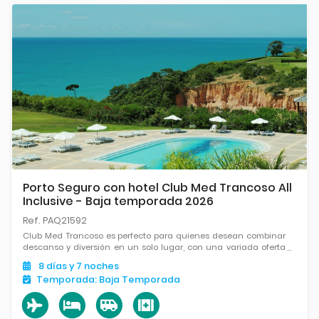
Porto Seguro con hotel Club Med Trancoso All
Inclusive - Baja temporada 2026
Ref. PAQ21592
Club Med Trancoso es perfecto para quienes desean combinar
descanso y diversión en un solo lugar, con una variada oferta
gastronómica, entretenimiento diario y una playa de aguas
8
días
y 7
noches
cálidas y tranquilas.
Temporada:
Baja Temporada