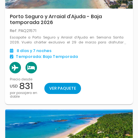
Porto Seguro y Arraial d’Ajuda - Baja
temporada 2026
Ref. PAQ21571
Escapate a Porto Seguro y Arraial d’Ajuda en Semana Santa
2026. Vuelo chárter exclusivo el 29 de marzo para disfrutar
playas, cultura bahiana y relax total.
8
días
y 7
noches
Temporada:
Baja Temporada
Precio desde
831
USD
VER PAQUETE
por pasajero en
doble