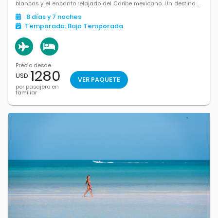
blancas y el encanto relajado del Caribe mexicano. Un destino
ideal para desconectar, disfrutar el mar y dejarse llevar por su
8
días
y 7
noches
ritmo tranquilo.
Temporada:
Baja Temporada
Precio desde
1280
USD
VER PAQUETE
por pasajero en
familiar