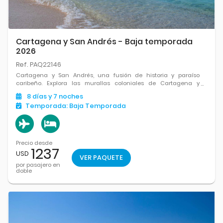
Cartagena y San Andrés - Baja temporada
2026
Ref. PAQ22146
Cartagena y San Andrés, una fusión de historia y paraíso
caribeño. Explora las murallas coloniales de Cartagena y
relájate en las playas de aguas cristalinas de San Andrés. Un
8
días
y 7
noches
viaje que te lleva de lo histórico a lo tropical.
Temporada:
Baja Temporada
Precio desde
1237
USD
VER PAQUETE
por pasajero en
doble