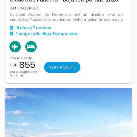
Ref. PAQ21482
Descubrí Ciudad de Panamá y viví un destino lleno de
contrastes. Rascacielos modernos, historia colonial, compras y
una ubicación única que combina ciudad, cultura y sabores
8
días
y 7
noches
en una experiencia diferente.
Temporada:
Baja Temporada
Precio desde
855
USD
VER PAQUETE
por pasajero en
familiar