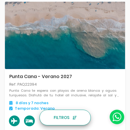
Punta Cana - Verano 2027
Ref. PAQ22394
Punta Cana te espera con playas de arena blanca y aguas
turquesas. Disfrutá de tu hotel all inclusive, relajate al sol y
descubrí el Caribe en su máximo esplendor.
8
días
y 7
noches
Temporada:
Verano
FILTROS