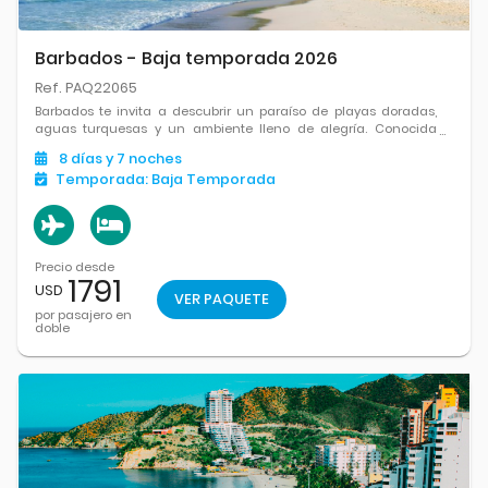
Barbados - Baja temporada 2026
Ref. PAQ22065
Barbados te invita a descubrir un paraíso de playas doradas,
aguas turquesas y un ambiente lleno de alegría. Conocida
como “La isla de la sonrisa eterna”, combina belleza natural,
8
días
y 7
noches
ritmo caribeño y hospitalidad sin igual.
Temporada:
Baja Temporada
Precio desde
1791
USD
VER PAQUETE
por pasajero en
doble