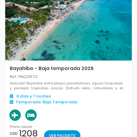
Bayahíbe - Baja temporada 2026
Ref. PAQ21572
Descubrí Bayahíbe entre playas paradisíacas, aguas turquesas
y paisajes tropicales únicos. Disfrutá relax, naturaleza y el
encanto del Caribe.
8
días
y 7
noches
Temporada:
Baja Temporada
Precio desde
1208
USD
VER PAQUETE