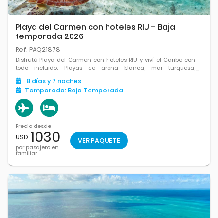
Playa del Carmen con hoteles RIU - Baja
temporada 2026
Ref. PAQ21878
Disfrutá Playa del Carmen con hoteles RIU y viví el Caribe con
todo incluido. Playas de arena blanca, mar turquesa,
entretenimiento, gastronomía internacional y el mix perfecto de
8
días
y 7
noches
relax y diversión.
Temporada:
Baja Temporada
Precio desde
1030
USD
VER PAQUETE
por pasajero en
familiar