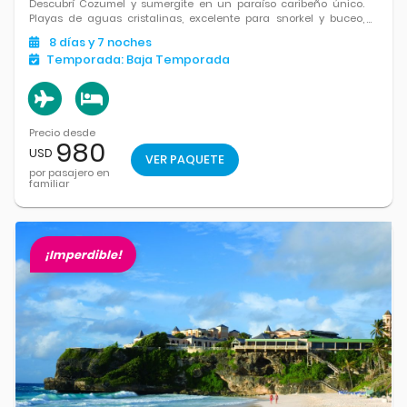
Descubrí Cozumel y sumergite en un paraíso caribeño único.
Playas de aguas cristalinas, excelente para snorkel y buceo,
naturaleza y un entorno ideal para relajarte y disfrutar del mar
8
días
y 7
noches
como nunca.
Temporada:
Baja Temporada
Precio desde
980
USD
VER PAQUETE
por pasajero en
familiar
¡Imperdible!