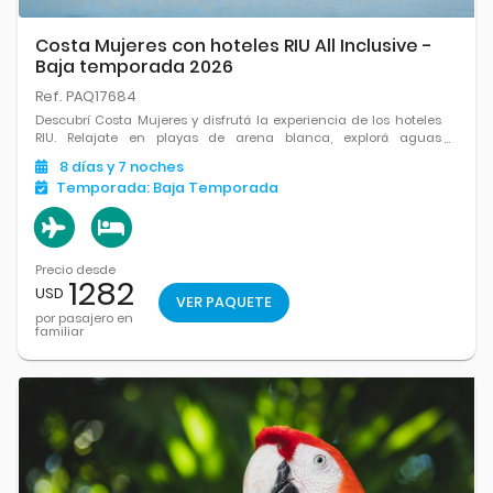
Costa Mujeres con hoteles RIU All Inclusive -
Baja temporada 2026
Ref. PAQ17684
Descubrí Costa Mujeres y disfrutá la experiencia de los hoteles
RIU. Relajate en playas de arena blanca, explorá aguas
cristalinas y conectate con la tranquilidad del Caribe
8
días
y 7
noches
mexicano.
Temporada:
Baja Temporada
Precio desde
1282
USD
VER PAQUETE
por pasajero en
familiar