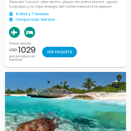
Descubrí Cancún este verano: playas de arena blanca, aguas
turquesas y la mejor energía del Caribe mexicano te esperan.
8
días
y 7
noches
Temporada:
Verano
Precio desde
1029
USD
VER PAQUETE
por pasajero en
familiar