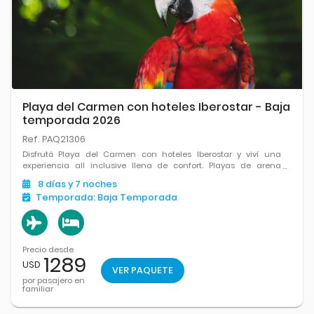
Playa del Carmen con hoteles Iberostar - Baja
temporada 2026
Ref. PAQ21306
Disfrutá Playa del Carmen con hoteles Iberostar y viví una
experiencia all inclusive llena de confort. Playas de arena
blanca, mar turquesa, excelente gastronomía y el equilibrio
8
días
y 7
noches
perfecto entre relax y diversión en el Caribe.
Temporada:
Baja Temporada
Precio desde
1289
USD
VER PAQUETE
por pasajero en
familiar