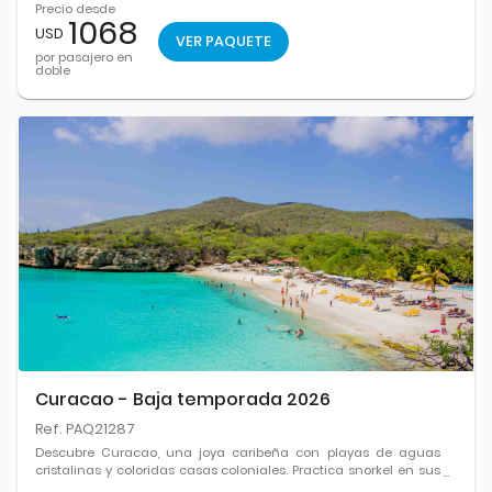
Precio desde
1068
USD
VER PAQUETE
por pasajero en
doble
Curacao - Baja temporada 2026
Ref. PAQ21287
Descubre Curacao, una joya caribeña con playas de aguas
cristalinas y coloridas casas coloniales. Practica snorkel en sus
arrecifes, relájate en sus playas y disfruta de su vibrante