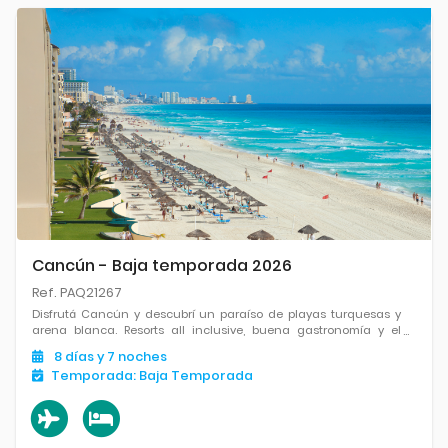
Cancún - Baja temporada 2026
Ref. PAQ21267
Disfrutá Cancún y descubrí un paraíso de playas turquesas y
arena blanca. Resorts all inclusive, buena gastronomía y el
equilibrio perfecto entre relax y diversión en uno de los destinos
8
días
y 7
noches
más elegidos del Caribe.
Temporada:
Baja Temporada