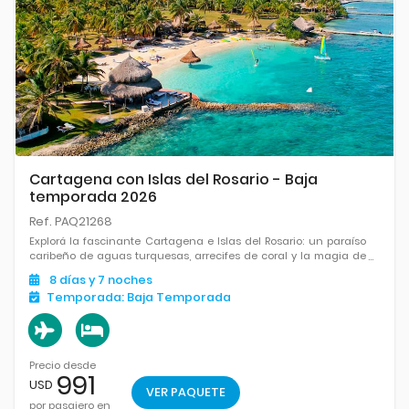
Cartagena con Islas del Rosario - Baja
temporada 2026
Ref. PAQ21268
Explorá la fascinante Cartagena e Islas del Rosario: un paraíso
caribeño de aguas turquesas, arrecifes de coral y la magia de
la ciudad amurallada.
8
días
y 7
noches
Temporada:
Baja Temporada
Precio desde
991
USD
VER PAQUETE
por pasajero en