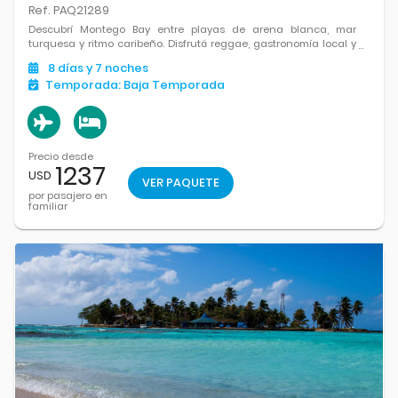
Ref. PAQ21289
Descubrí Montego Bay entre playas de arena blanca, mar
turquesa y ritmo caribeño. Disfrutá reggae, gastronomía local y
paisajes tropicales únicos.
8
días
y 7
noches
Temporada:
Baja Temporada
Precio desde
1237
USD
VER PAQUETE
por pasajero en
familiar