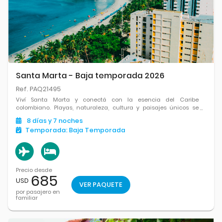
Santa Marta - Baja temporada 2026
Ref. PAQ21495
Viví Santa Marta y conectá con la esencia del Caribe
colombiano. Playas, naturaleza, cultura y paisajes únicos se
combinan para una escapada perfecta entre relax y aventura.
8
días
y 7
noches
Temporada:
Baja Temporada
Precio desde
685
USD
VER PAQUETE
por pasajero en
familiar