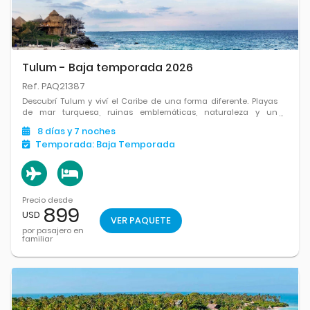
Tulum - Baja temporada 2026
Ref. PAQ21387
Descubrí Tulum y viví el Caribe de una forma diferente. Playas
de mar turquesa, ruinas emblemáticas, naturaleza y un
ambiente relajado que invita a desconectar y disfrutar cada
8
días
y 7
noches
momento.
Temporada:
Baja Temporada
Precio desde
899
USD
VER PAQUETE
por pasajero en
familiar