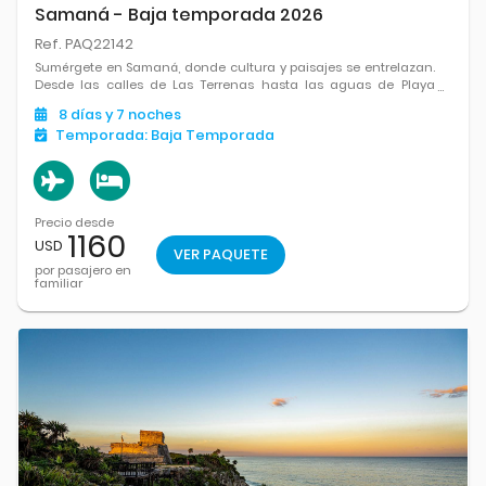
Samaná - Baja temporada 2026
Ref. PAQ22142
Sumérgete en Samaná, donde cultura y paisajes se entrelazan.
Desde las calles de Las Terrenas hasta las aguas de Playa
Rincón, cada experiencia es un capítulo único en este cuento
8
días
y 7
noches
caribeño.
Temporada:
Baja Temporada
Precio desde
1160
USD
VER PAQUETE
por pasajero en
familiar