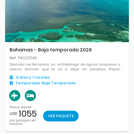
Bahamas - Baja temporada 2026
Ref. PAQ22149
Descubrí las Bahamas, un archipiélago de aguas turquesas y
arenas blancas que te va a dejar sin palabras. Playas
paradisíacas, vida marina increíble y una vibra caribeña única.
8
días
y 7
noches
¡Tu próxima aventura te espera!
Temporada:
Baja Temporada
Precio desde
1055
USD
VER PAQUETE
por pasajero en
familiar