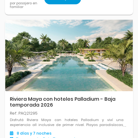
por pasajero en
familiar
Riviera Maya con hoteles Palladium - Baja
temporada 2026
Ref. PAQ21295
Disfrutá Riviera Maya con hoteles Palladium y viví una
experiencia all inclusive de primer nivel. Playas paradisíacas,
gastronomía variada, confort y el mix perfecto entre relax y
8
días
y 7
noches
diversión en el Caribe mexicano.