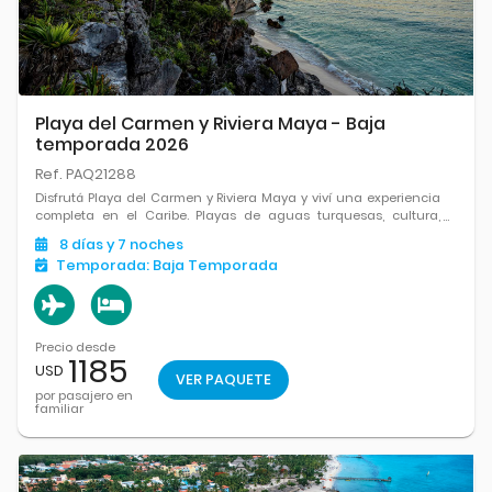
Playa del Carmen y Riviera Maya - Baja
temporada 2026
Ref. PAQ21288
Disfrutá Playa del Carmen y Riviera Maya y viví una experiencia
completa en el Caribe. Playas de aguas turquesas, cultura,
excursiones y el equilibrio perfecto entre relax, aventura y
8
días
y 7
noches
diversión en cada rincón.
Temporada:
Baja Temporada
Precio desde
1185
USD
VER PAQUETE
por pasajero en
familiar