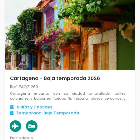
Cartagena - Baja temporada 2026
Ref. PAQ21260
Cartagena encanta con su ciudad amurallada, calles
coloniales y balcones floridos. Su historia, playas cercanas y
ambiente vibrante la convierten en un destino lleno de vida y
8
días
y 7
noches
color.
Temporada:
Baja Temporada
Precio desde