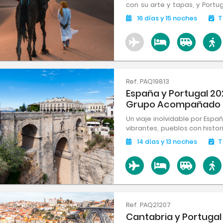
con su arte y tapas, y Portu
Tres destinos, un viaje inolvid
16
días
y 15
noches
T
Ref. PAQ19813
España y Portugal 20
Grupo Acompañado
Un viaje inolvidable por Espa
vibrantes, pueblos con histor
tradición. Cultura, arquite
14
días
y 13
noches
T
en una experiencia única por l
Ref. PAQ21207
Cantabria y Portugal