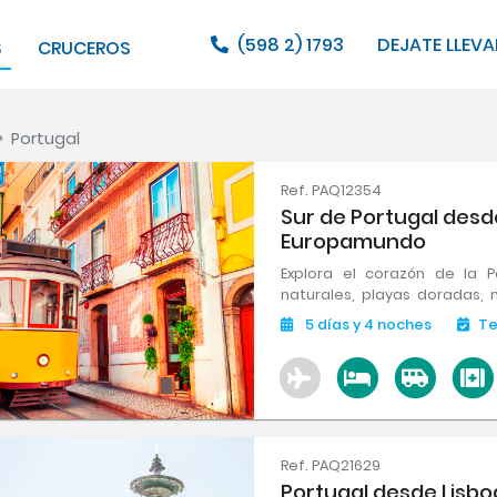
(598 2) 1793
DEJATE LLEVA
S
CRUCEROS
>
Portugal
Ref. PAQ12354
Sur de Portugal desde
Europamundo
Explora el corazón de la Pe
naturales, playas doradas,
paisajes cautivadores
5
días
y 4
noches
T
enriquecedora llena de histo
aventura inolvidable!
Ref. PAQ21629
Portugal desde Lisboa