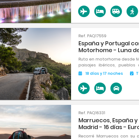
Ref. PAQ17559
España y Portugal con
Motorhome - Luna de
Ruta en motorhome desde Ma
paisajes ibéricos, pueblos
local y cultura vibrante. L
18
días
y 17
noches
T
historia, naturaleza y tradició
Ref. PAQ16331
Marruecos, España y
Madrid - 16 días - E
Recorré Marruecos con su d