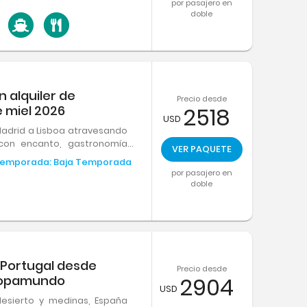
por pasajero en
doble
 alquiler de
Precio desde
 miel 2026
2518
USD
drid a Lisboa atravesando
 con encanto, gastronomía
VER PAQUETE
ibertad sobre ruedas entre
emporada:
Baja Temporada
n.
por pasajero en
doble
 Portugal desde
Precio desde
uropamundo
2904
USD
esierto y medinas, España