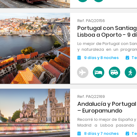
Ref. PAQ20156
Portugal con Santia
Lisboa a Oporto - 9 d
Lo mejor de Portugal con Sant
y naturaleza en un program
ciudades emblemáticas, s
9
días
y 8
noches
Te
encanto del Atlántico, most
país.
Ref. PAQ22169
Andalucía y Portugal
– Europamundo
Recorré lo mejor de España y 
Madrid a Lisboa pasando p
Alhambra. Historia, cultura 
8
días
y 7
noches
Te
en cada parada. ¡Viajá con 