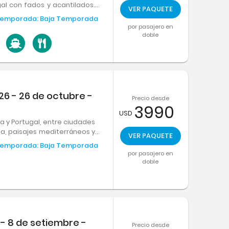
gal con fados y acantilados.
VER PAQUETE
able.
emporada:
Baja Temporada
por pasajero en
doble
26 - 26 de octubre -
Precio desde
3990
USD
ña y Portugal, entre ciudades
ia, paisajes mediterráneos y
VER PAQUETE
ctura y sabores se combinan
emporada:
Baja Temporada
a península ibérica.
por pasajero en
doble
 - 8 de setiembre -
Precio desde