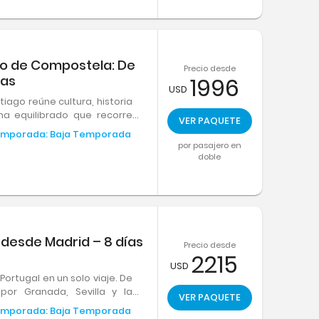
go de Compostela: De
Precio desde
ías
1996
USD
iago reúne cultura, historia
a equilibrado que recorre
VER PAQUETE
antuarios, viñedos y el
mporada:
Baja Temporada
rando lo más destacado del
por pasajero en
doble
 desde Madrid – 8 días
Precio desde
2215
USD
Portugal en un solo viaje. De
or Granada, Sevilla y la
VER PAQUETE
y paisajes únicos te esperan
mporada:
Baja Temporada
Europamundo!