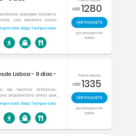
1280
USD
stóricas, paisajes costeros
omía, con destinos como
VER PAQUETE
ve entre sus principales
mporada:
Baja Temporada
por pasajero en
doble
sde Lisboa - 9 días -
Precio desde
1335
USD
o de tesoros artísticos,
una arquitectura única que
VER PAQUETE
s iglesias. Y, por supuesto,
mporada:
Baja Temporada
uisita gastronomía.
por pasajero en
doble