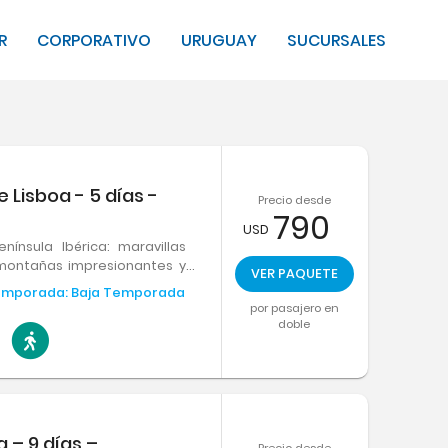
R
CORPORATIVO
URUGUAY
SUCURSALES
 Lisboa - 5 días -
Precio desde
790
USD
nínsula Ibérica: maravillas
 montañas impresionantes y
VER PAQUETE
. Vive una experiencia
emporada:
Baja Temporada
ria, cultura y belleza. ¡Una
por pasajero en
doble
 – 9 días –
Precio desde