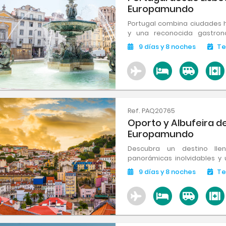
Europamundo
Portugal combina ciudades hi
y una reconocida gastron
Lisboa, Oporto y el Algar
9
días
y 8
noches
Te
atractivos turísticos.
Ref. PAQ20765
Oporto y Albufeira de
Europamundo
Descubra un destino llen
panorámicas inolvidables y 
se refleja en sus majestuosa
9
días
y 8
noches
Te
déjese conquistar por su exq