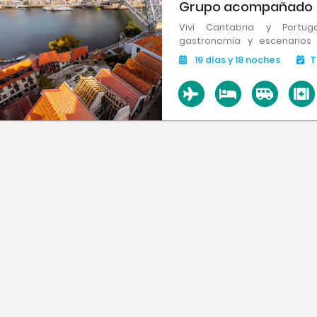
Grupo acompañado
Viví Cantabria y Portuga
gastronomía y escenarios 
España y tierras portuguesas
19
días
y 18
noches
T