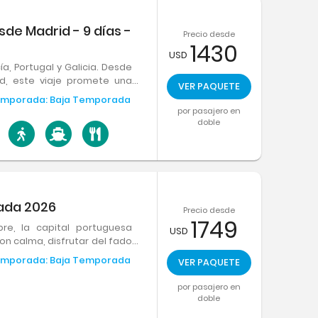
de Madrid - 9 días -
Precio desde
1430
USD
ía, Portugal y Galicia. Desde
ad, este viaje promete una
VER PAQUETE
 sabores y paisajes. ¡Una
mporada:
Baja Temporada
da rincón!
por pasajero en
doble
rada 2026
Precio desde
1749
re, la capital portuguesa
USD
con calma, disfrutar del fado
robar sabores auténticos en
mporada:
Baja Temporada
VER PAQUETE
por pasajero en
doble