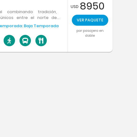
8950
USD
l combinando tradición,
únicos entre el norte de
VER PAQUETE
.
emporada:
Baja Temporada
por pasajero en
doble