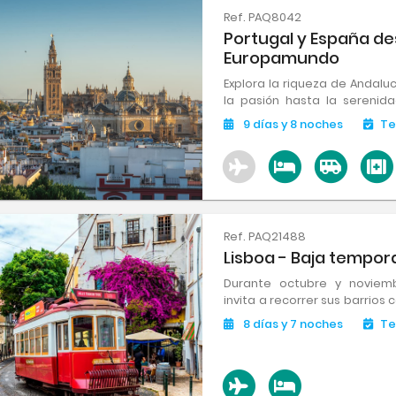
Ref. PAQ8042
Portugal y España des
Europamundo
Explora la riqueza de Andaluc
la pasión hasta la serenid
fusión única de culturas,
9
días
y 8
noches
Te
experiencia inolvidable en ca
Ref. PAQ21488
Lisboa - Baja tempo
Durante octubre y noviemb
invita a recorrer sus barrios 
en locales tradicionales y p
8
días
y 7
noches
Te
mercados y tabernas.