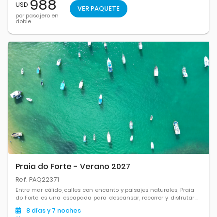
988
USD
VER PAQUETE
por pasajero en
doble
Praia do Forte - Verano 2027
Ref. PAQ22371
Entre mar cálido, calles con encanto y paisajes naturales, Praia
do Forte es una escapada para descansar, recorrer y disfrutar
Brasil sin apuro.
8
días
y 7
noches