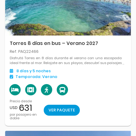
Torres 8 días en bus – Verano 2027
Ref. PAQ22466
Disfrutá Torres en 8 días durante el verano con una escapada
ideal frente al mar. Relajate en sus playas, descubrí sus paisajes
naturales, aprovechá cada momento y viajá con la comodidad
8
días
y 5
noches
de un paquete completo con hotel y servicios incluidos.
Temporada:
Verano
Precio desde
631
USD
VER PAQUETE
por pasajero en
doble