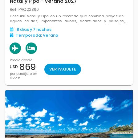
Natal y Pipa - Verano 2027
Ref. PAQ22390
Descubrí Natal y Pipa en un recorrido que combina playas de
aguas cálidas, imponentes dunas, acantilados y paisajes
naturales únicos en el corazón del nordeste brasileño.
8
días
y 7
noches
Temporada:
Verano
Precio desde
869
USD
VER PAQUETE
por pasajero en
doble