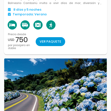
Balneario Camboriú invita a vivir días de mar, diversión y
momentos para disfrutar a tu ritmo.
8
días
y 5
noches
Temporada:
Verano
Precio desde
750
USD
VER PAQUETE
por pasajero en
doble