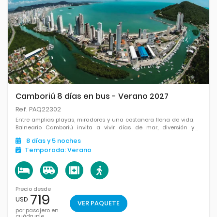
Camboriú 8 días en bus - Verano 2027
Ref. PAQ22302
Entre amplias playas, miradores y una costanera llena de vida,
Balneario Camboriú invita a vivir días de mar, diversión y
momentos para disfrutar a tu ritmo.
8
días
y 5
noches
Temporada:
Verano
Precio desde
719
USD
VER PAQUETE
por pasajero en
cuádruple