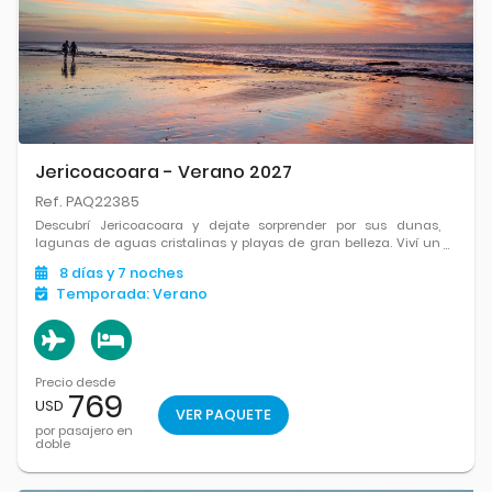
Jericoacoara - Verano 2027
Ref. PAQ22385
Descubrí Jericoacoara y dejate sorprender por sus dunas,
lagunas de aguas cristalinas y playas de gran belleza. Viví un
destino único donde naturaleza y tranquilidad se encuentran.
8
días
y 7
noches
Temporada:
Verano
Precio desde
769
USD
VER PAQUETE
por pasajero en
doble