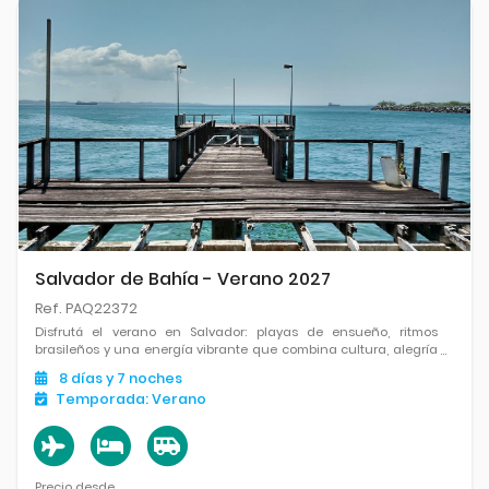
Salvador de Bahía - Verano 2027
Ref. PAQ22372
Disfrutá el verano en Salvador: playas de ensueño, ritmos
brasileños y una energía vibrante que combina cultura, alegría
y mar en su máxima expresión.
8
días
y 7
noches
Temporada:
Verano
Precio desde