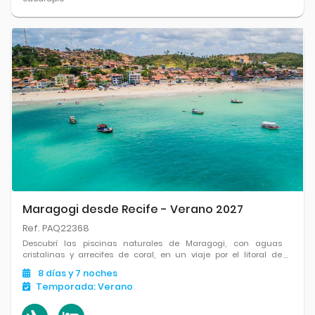
Maragogi desde Recife - Verano 2027
Ref. PAQ22368
Descubrí las piscinas naturales de Maragogi, con aguas
cristalinas y arrecifes de coral, en un viaje por el litoral de
Alagoas. Playas paradisíacas y naturaleza pura te esperan en
8
días
y 7
noches
Brasil.
Temporada:
Verano