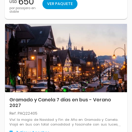
650
USD
VER PAQUETE
por pasajero en
doble
Gramado y Canela 7 días en bus - Verano
2027
Ref. PAQ22405
Viví la magia de Navidad y Fin de Año en Gramado y Canela.
Viajá en bus con total comodidad y fascinate con sus luces,
espectáculos únicos, arquitectura de cuento y un clima festivo