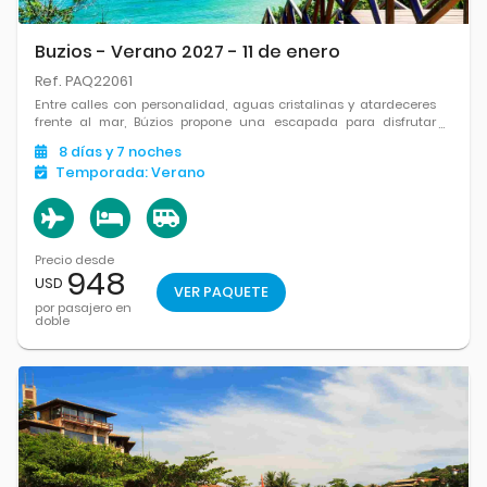
Buzios - Verano 2027 - 11 de enero
Ref. PAQ22061
Entre calles con personalidad, aguas cristalinas y atardeceres
frente al mar, Búzios propone una escapada para disfrutar
Brasil de una forma simple y auténtica.
8
días
y 7
noches
Temporada:
Verano
Precio desde
948
USD
VER PAQUETE
por pasajero en
doble