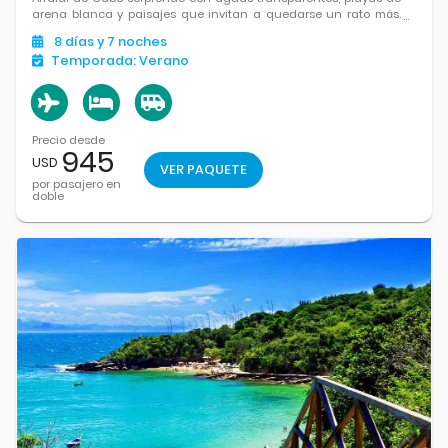
arena blanca y paisajes que invitan a quedarse un rato más.
Un rincón de Brasil donde el mar es protagonista.
8
días
y 7
noches
Temporada:
Verano
Precio desde
945
USD
VER PAQUETE
por pasajero en
doble