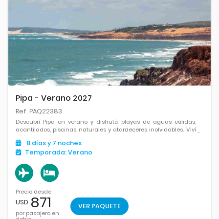
Pipa - Verano 2027
Ref. PAQ22383
Descubrí Pipa en verano y disfrutá playas de aguas cálidas,
acantilados, piscinas naturales y atardeceres inolvidables. Viví
un destino ideal para relajarte junto al mar.
8
días
y 7
noches
Temporada:
Verano
Precio desde
871
USD
VER PAQUETE
por pasajero en
doble