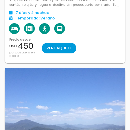
Viajá en bus a Gramado y Canela con con total comodidad: Te
sentás, relajás y llegás a destino sin preocuparte por nada. Te
esperan paisajes serranos, arquitectura encantadora,
7
días
y 4
noches
chocolaterías, parques y un clima perfecto para pasear y
Temporada:
Verano
disfrutar.
Precio desde
450
USD
VER PAQUETE
por pasajero en
doble