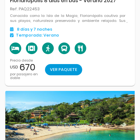
Florianópolis 8 días en bus - Verano 2027
Ref. PAQ22453
Conocida como la Isla de la Magia, Florianópolis cautiva por
sus playas, naturaleza preservada y ambiente relajado. Sus
mercados, senderos y vistas panorámicas invitan a descubrir
8
días
y 7
noches
cada rincón del destino.
Temporada:
Verano
Precio desde
670
USD
VER PAQUETE
por pasajero en
doble