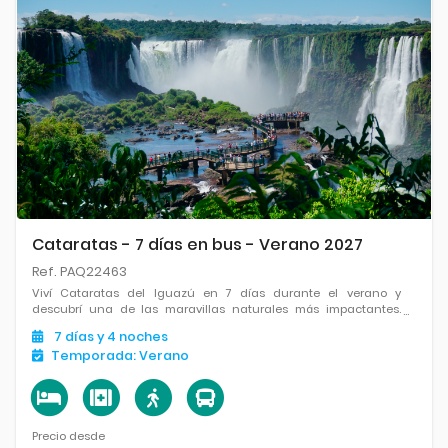
Cataratas - 7 días en bus - Verano 2027
Ref. PAQ22463
Viví Cataratas del Iguazú en 7 días durante el verano y
descubrí una de las maravillas naturales más impactantes.
Recoré paisajes únicos, disfrutá de las imponentes cataratas,
7
días
y 4
noches
conocé nuevos destinos y viajá con la comodidad de un
Temporada:
Verano
paquete completo.
Precio desde