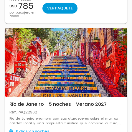
785
USD
VER PAQUETE
por pasajero en
doble
Río de Janeiro - 5 noches - Verano 2027
Ref. PAQ22362
Río de Janeiro enamora con sus atardeceres sobre el mar, su
calidez local y una propuesta turística que combina cultura,
fiesta, historia y paisajes tropicales.
6
días
y 5
noches