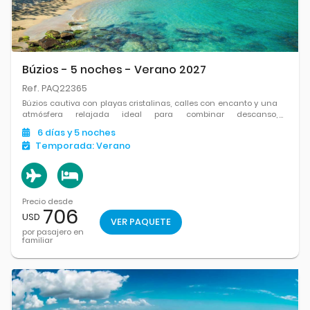
Búzios - 5 noches - Verano 2027
Ref. PAQ22365
Búzios cautiva con playas cristalinas, calles con encanto y una
atmósfera relajada ideal para combinar descanso,
gastronomía y paseos frente al mar.
6
días
y 5
noches
Temporada:
Verano
Precio desde
706
USD
VER PAQUETE
por pasajero en
familiar