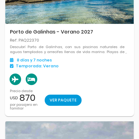
Porto de Galinhas - Verano 2027
Ref. PAQ22370
Descubrí Porto de Galinhas, con sus piscinas naturales de
aguas templadas y arrecifes llenos de vida marina. Playas de
arena blanca y coco te esperan en uno de los rincones más
8
días
y 7
noches
lindos de Brasil.
Temporada:
Verano
Precio desde
870
USD
VER PAQUETE
por pasajero en
familiar