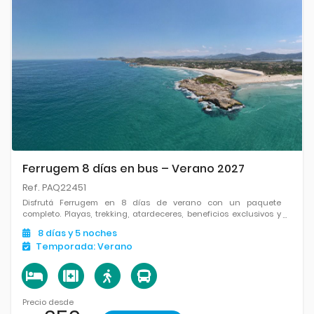
Ferrugem 8 días en bus – Verano 2027
Ref. PAQ22451
Disfrutá Ferrugem en 8 días de verano con un paquete
completo. Playas, trekking, atardeceres, beneficios exclusivos y
la comodidad de viajar con servicios incluidos. ¡La combinación
8
días
y 5
noches
perfecta entre descanso y diversión!
Temporada:
Verano
Precio desde