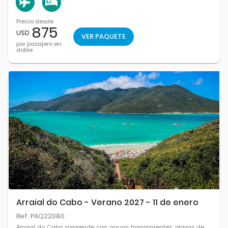
Precio desde
875
USD
VER PAQUETE
por pasajero en
doble
Arraial do Cabo - Verano 2027 - 11 de enero
Ref. PAQ22080
Arraial do Cabo sorprende con aguas transparentes, playas de