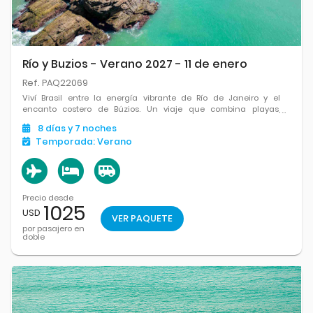
Río y Buzios - Verano 2027 - 11 de enero
Ref. PAQ22069
Viví Brasil entre la energía vibrante de Río de Janeiro y el
encanto costero de Búzios. Un viaje que combina playas,
paisajes inolvidables y momentos para disfrutar sin apuro.
8
días
y 7
noches
Temporada:
Verano
Precio desde
1025
USD
VER PAQUETE
por pasajero en
doble