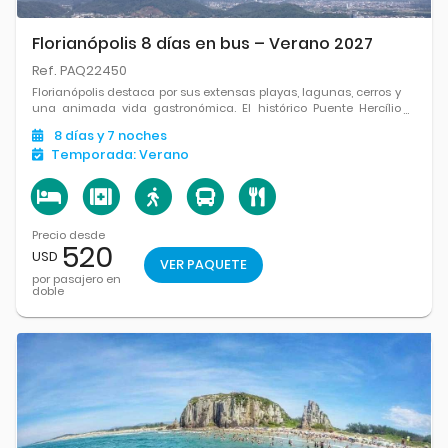
Florianópolis 8 días en bus – Verano 2027
Ref. PAQ22450
Florianópolis destaca por sus extensas playas, lagunas, cerros y
una animada vida gastronómica. El histórico Puente Hercílio
Luz y el encanto de sus barrios tradicionales reflejan la
8
días
y 7
noches
identidad de la isla.
Temporada:
Verano
Precio desde
520
USD
VER PAQUETE
por pasajero en
doble