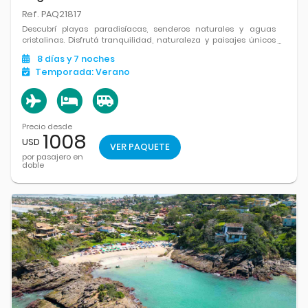
Ref. PAQ21817
Descubrí playas paradisíacas, senderos naturales y aguas
cristalinas. Disfrutá tranquilidad, naturaleza y paisajes únicos
frente al mar.
8
días
y 7
noches
Temporada:
Verano
Precio desde
1008
USD
VER PAQUETE
por pasajero en
doble