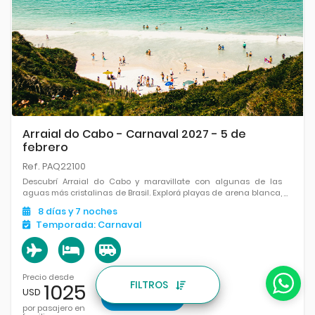
Arraial do Cabo - Carnaval 2027 - 5 de
febrero
Ref. PAQ22100
Descubrí Arraial do Cabo y maravillate con algunas de las
aguas más cristalinas de Brasil. Explorá playas de arena blanca,
miradores naturales y paisajes de incomparable belleza.
8
días
y 7
noches
Temporada:
Carnaval
Precio desde
FILTROS
1025
USD
VER PAQUETE
por pasajero en