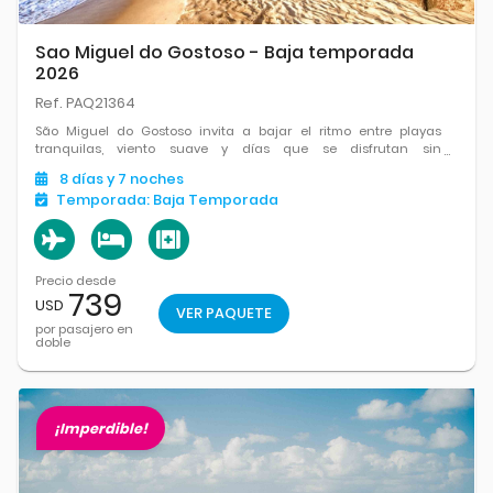
Sao Miguel do Gostoso - Baja temporada
2026
Ref. PAQ21364
São Miguel do Gostoso invita a bajar el ritmo entre playas
tranquilas, viento suave y días que se disfrutan sin
demasiadas vueltas.
8
días
y 7
noches
Temporada:
Baja Temporada
Precio desde
739
USD
VER PAQUETE
por pasajero en
doble
¡Imperdible!