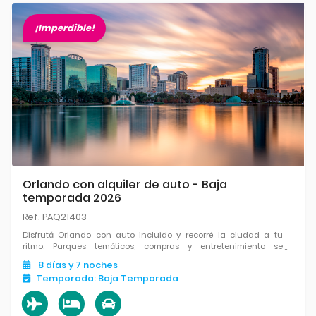
¡Imperdible!
Orlando con alquiler de auto - Baja
temporada 2026
Ref. PAQ21403
Disfrutá Orlando con auto incluido y recorré la ciudad a tu
ritmo. Parques temáticos, compras y entretenimiento se
combinan con la libertad de explorar cada rincón y aprovechar
8
días
y 7
noches
al máximo cada día.
Temporada:
Baja Temporada