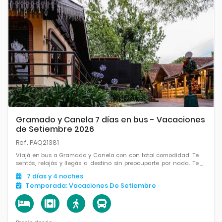
Gramado y Canela 7 días en bus - Vacaciones
de Setiembre 2026
Ref. PAQ21381
Viajá en bus a Gramado y Canela con con total comodidad: Te
sentás, relajás y llegás a destino sin preocuparte por nada. Te
esperan paisajes serranos, arquitectura encantadora,
7
días
y 4
noches
chocolaterías, parques y un clima perfecto para pasear y
Temporada:
Vacaciones De Setiembre
disfrutar.