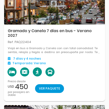
Gramado y Canela 7 días en bus - Verano
2027
Ref. PAQ22404
Viajá en bus a Gramado y Canela con con total comodidad: Te
sentás, relajás y llegás a destino sin preocuparte por nada. Te
esperan paisajes serranos, arquitectura encantadora,
7
días
y 4
noches
chocolaterías, parques y un clima perfecto para pasear y
Temporada:
Verano
disfrutar.
Precio desde
450
USD
VER PAQUETE
por pasajero en
doble