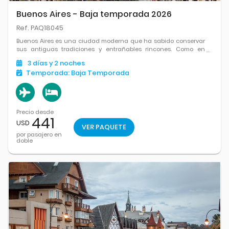
Buenos Aires - Baja temporada 2026
Ref. PAQ18045
Buenos Aires es una ciudad moderna que ha sabido conservar
sus antiguas tradiciones y entrañables rincones. Como en
tangos de Gardel, es una ciudad apasionada y apasionante,
3
días
y 2
noches
un destino alegre y colorido, donde siempre hay que ver, hacer
Temporada:
Baja Temporada
o saborear.
Precio desde
441
USD
VER PAQUETE
por pasajero en
doble