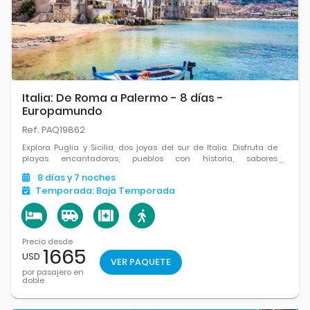
Italia: De Roma a Palermo - 8 días -
Europamundo
Ref. PAQ19862
Explora Puglia y Sicilia, dos joyas del sur de Italia. Disfruta de
playas encantadoras, pueblos con historia, sabores
mediterráneos y paisajes que te enamorarán en cada rincón.
8
días
y 7
noches
Temporada:
Baja Temporada
Precio desde
1665
USD
VER PAQUETE
por pasajero en
doble