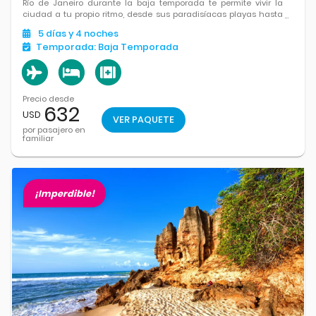
Río de Janeiro durante la baja temporada te permite vivir la
ciudad a tu propio ritmo, desde sus paradisíacas playas hasta
sus montañas, todo en un ambiente más relajado y exclusivo.
5
días
y 4
noches
Temporada:
Baja Temporada
Precio desde
632
USD
VER PAQUETE
por pasajero en
familiar
¡Imperdible!