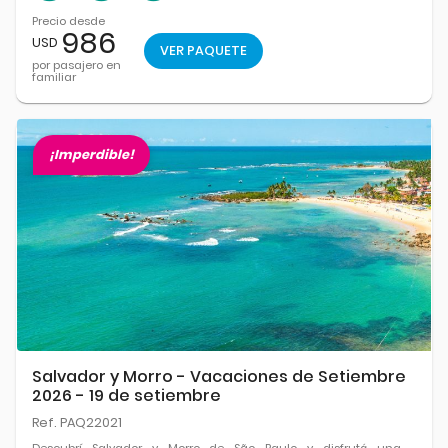
Precio desde
986
USD
VER PAQUETE
por pasajero en
familiar
¡Imperdible!
Salvador y Morro - Vacaciones de Setiembre
2026 - 19 de setiembre
Ref. PAQ22021
Descubrí Salvador y Morro de São Paulo y disfrutá una