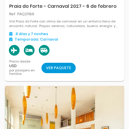
Praia do Forte - Carnaval 2027 - 6 de febrero
Ref. PAQ21186
Viví Praia do Forte con clima de carnaval en un entorno lleno de
encanto natural. Playas serenas, naturaleza, buena energía y
momentos de celebración se combinan para disfrutar Brasil
8
días
y 7
noches
entre relax, festejos y paisajes soñados.
Temporada:
Carnaval
Precio desde
USD
VER PAQUETE
por pasajero en
familiar