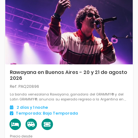
Rawayana en Buenos Aires - 20 y 21 de agosto
2026
Ref. PAQ20896
La banda venezolana Rawayana, ganadora del GRAMMY® y del
Latin GRAMMY®, anuncia su esperado regreso a la Argentina en
el marco de su nueva gira mundial. La cita será el 20 y el 21 de
2
días
y 1
noche
agosto en el Movistar Arena.
Temporada:
Baja Temporada
Precio desde