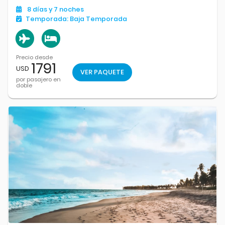
como “La isla de la sonrisa eterna”, combina belleza natural,
8
días
y 7
noches
ritmo caribeño y hospitalidad sin igual.
Temporada:
Baja Temporada
Precio desde
1791
USD
VER PAQUETE
por pasajero en
doble