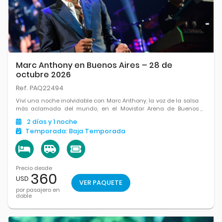
Marc Anthony en Buenos Aires – 28 de
octubre 2026
Ref. PAQ22494
Viví una noche inolvidable con Marc Anthony, la voz de la salsa
más aclamada del mundo, en el Movistar Arena de Buenos
Aires. Un show cargado de emoción, ritmo y grandes éxitos que
2
días
y 1
noche
marcaron a generaciones enteras.
Temporada:
Baja Temporada
Precio desde
360
USD
VER PAQUETE
por pasajero en
doble