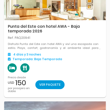
Punta del Este con hotel AWA - Baja
temporada 2026
Ref. PAQ20941
Disfrutá Punta del Este con hotel AWA y viví una escapada con
estilo. Playa, confort, gastronomía y el ambiente ideal para
relajarte y disfrutar uno de los destinos más icónicos de
4
días
y 3
noches
Uruguay.
Temporada:
Baja Temporada
Precio desde
150
USD
VER PAQUETE
por pasajero en
doble