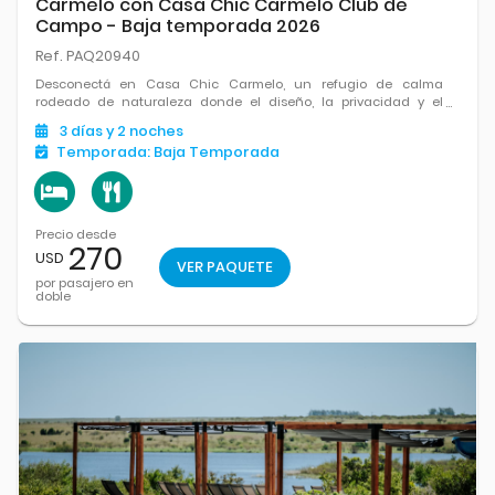
Carmelo con Casa Chic Carmelo Club de
Campo - Baja temporada 2026
Ref. PAQ20940
Desconectá en Casa Chic Carmelo, un refugio de calma
rodeado de naturaleza donde el diseño, la privacidad y el
paisaje se combinan a la perfección. Ubicado entre bosques y
3
días
y 2
noches
cerca del río, ofrece una experiencia relajada con piscina.
Temporada:
Baja Temporada
Precio desde
270
USD
VER PAQUETE
por pasajero en
doble