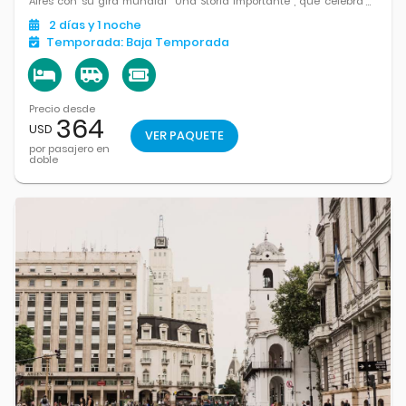
Aires con su gira mundial “Una Storia Importante”, que celebra
los 40 años de su clásico y lo llevará por más de 30 países.
2
días
y 1
noche
Temporada:
Baja Temporada
Precio desde
364
USD
VER PAQUETE
por pasajero en
doble