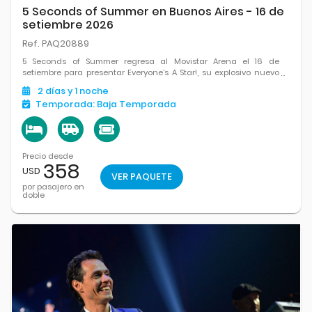
5 Seconds of Summer en Buenos Aires - 16 de
setiembre 2026
Ref. PAQ20889
5 Seconds of Summer regresa al Movistar Arena el 16 de
setiembre para presentar Everyone’s A Star!, su explosivo nuevo
álbum que marca la etapa más ambiciosa de su carrera.
2
días
y 1
noche
Temporada:
Baja Temporada
Precio desde
358
USD
VER PAQUETE
por pasajero en
doble