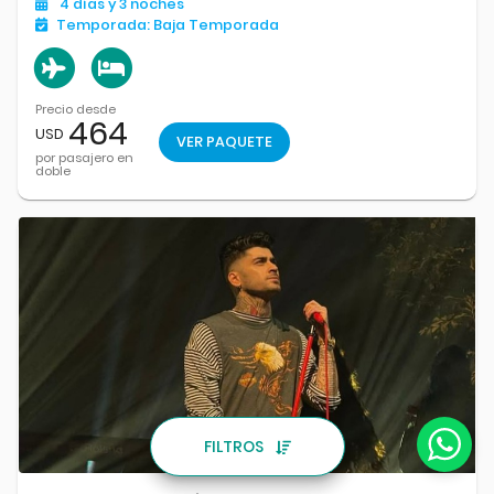
4
días
y 3
noches
Temporada:
Baja Temporada
Precio desde
464
USD
VER PAQUETE
por pasajero en
doble
FILTROS