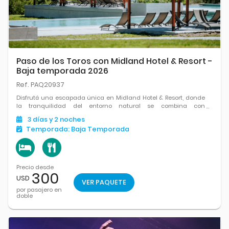
Paso de los Toros con Midland Hotel & Resort -
Baja temporada 2026
Ref. PAQ20937
Disfrutá una escapada única en Midland Hotel & Resort, donde
la tranquilidad del entorno natural se combina con
instalaciones modernas y una propuesta ideal para
3
días
y 2
noches
desconectar. Con amplios espacios verdes, piscina, actividades
Temporada:
Baja Temporada
recreativas.
Precio desde
300
USD
VER PAQUETE
por pasajero en
doble