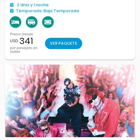
compartir la pasión y ser parte de una noche histórica.
2
días
y 1
noche
Temporada:
Baja Temporada
Precio desde
341
USD
VER PAQUETE
por pasajero en
doble