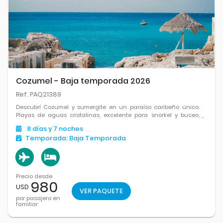
Cozumel - Baja temporada 2026
Ref. PAQ21389
Descubrí Cozumel y sumergite en un paraíso caribeño único.
Playas de aguas cristalinas, excelente para snorkel y buceo,
naturaleza y un entorno ideal para relajarte y disfrutar del mar
8
días
y 7
noches
como nunca.
Temporada:
Baja Temporada
Precio desde
980
USD
VER PAQUETE
por pasajero en
familiar