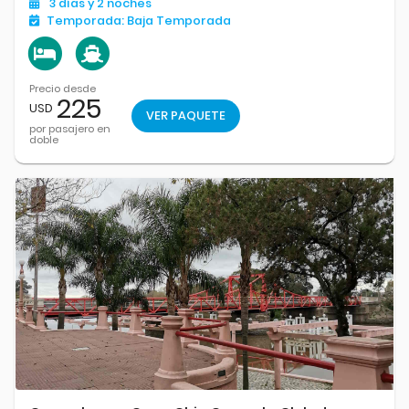
3
días
y 2
noches
un destino alegre y colorido, donde siempre hay que ver, hacer
Temporada:
Baja Temporada
o saborear.
Precio desde
225
USD
VER PAQUETE
por pasajero en
doble