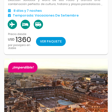
combinación perfecta de cultura, historia y playas paradisíacas
en el corazón de Bahía.
8
días
y 7
noches
Temporada:
Vacaciones De Setiembre
Precio desde
1360
USD
VER PAQUETE
por pasajero en
doble
¡Imperdible!