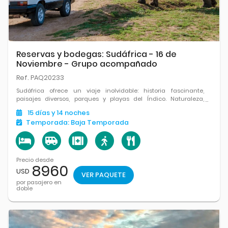
Reservas y bodegas: Sudáfrica - 16 de
Noviembre - Grupo acompañado
Ref. PAQ20233
Sudáfrica ofrece un viaje inolvidable: historia fascinante,
paisajes diversos, parques y playas del Índico. Naturaleza,
culturas, excelente gastronomía y vinos acompañan la
15
días
y 14
noches
experiencia de una nación única y multicultural.
Temporada:
Baja Temporada
Precio desde
8960
USD
VER PAQUETE
por pasajero en
doble