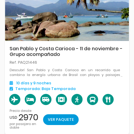
San Pablo y Costa Carioca - 11 de noviembre -
Grupo acompañado
Ref. PAQ21446
Descubrí San Pablo y Costa Carioca en un recorrido que
combina la energía urbana de Brasil con playas y paisajes
costeros inolvidables.
10
días
y 9
noches
Temporada:
Baja Temporada
Precio desde
2970
USD
VER PAQUETE
por pasajero en
doble