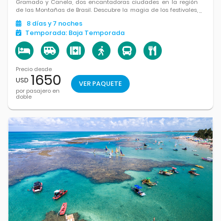
Gramado y Canela, dos encantadoras ciudades en la región
de las Montañas de Brasil. Descubre la magia de los festivales,
la arquitectura europea y la belleza natural.
8
días
y 7
noches
Temporada:
Baja Temporada
Precio desde
1650
USD
VER PAQUETE
por pasajero en
doble