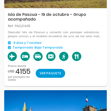
Isla de Pascua - 19 de octubre - Grupo
acompañado
Ref. PAQ21435
Descubrí Isla de Pascua y conectá con paisajes volcánicos,
playas únicas y el misterio ancestral de una de las islas más
fascinantes del mundo.
8
días
y 7
noches
Temporada:
Baja Temporada
Precio desde
4155
USD
VER PAQUETE
por pasajero en
doble