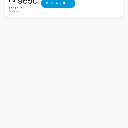
9650
USD
VER PAQUETE
por pasajero en
doble