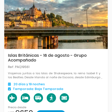
Islas Británicas - 16 de agosto - Grupo
Acompañado
Ref. PAQ19561
Viajemos juntos a las Islas de Shakespeare, la reina Isabel II y
los Beatles. Desde Irlanda al norte de Escocia, desde Edimburgo
a Oxford, conociendo York, Strattford upon Avon, los Cotswolds,
20
días
y 19
noches
Windsor y Londres. Un viaje bucólico y ensoñador.
Temporada:
Baja Temporada
Precio desde