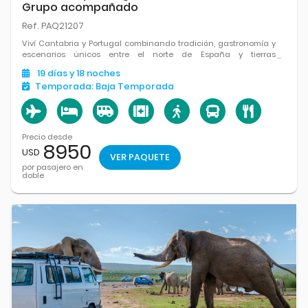
Grupo acompañado
Ref. PAQ21207
Viví Cantabria y Portugal combinando tradición, gastronomía y
escenarios únicos entre el norte de España y tierras
portuguesas.
19
días
y 18
noches
Temporada:
Baja Temporada
Precio desde
8950
USD
VER PAQUETE
por pasajero en
doble