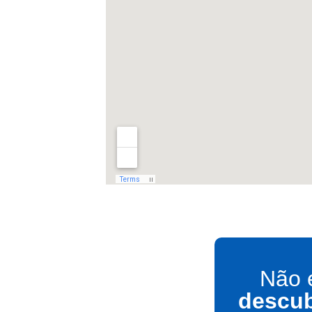
Não 
descub