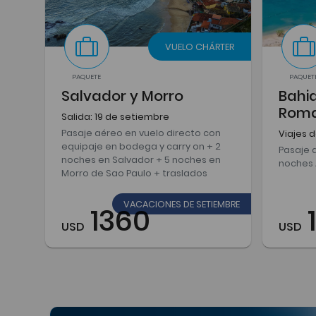
VUELO CHÁRTER
PAQUETE
PAQUET
Salvador y Morro
Bahia
Rom
Salida: 19 de setiembre
Pasaje aéreo en vuelo directo con
Viajes 
equipaje en bodega y carry on + 2
Pasaje 
noches en Salvador + 5 noches en
noches A
Morro de Sao Paulo + traslados
VACACIONES DE SETIEMBRE
1360
USD
USD