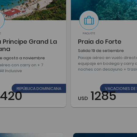
E
PAQUETE
 Principe Grand La
Praia do Forte
ana
Salida 19 de setiembre
Pasaje aéreo en vuelo direct
de agosto a noviembre
equipaje en bodega y carry o
aéreo con carry on + 7
noches con desayuno + tras
ll Inclusive
REPÚBLICA DOMINICANA
VACACIONES DE 
1420
1285
USD