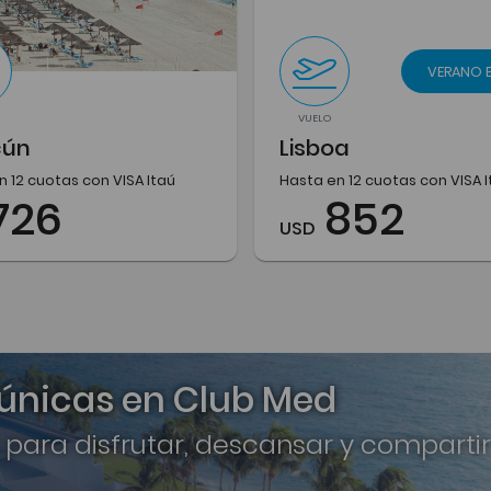
VERANO 
VUELO
cún
Lisboa
n 12 cuotas con VISA Itaú
Hasta en 12 cuotas con VISA 
726
852
USD
 únicas en Club Med
 para disfrutar, descansar y compartir