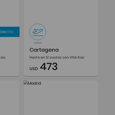
 DIRECTO
VUELO
Cartagena
Itaú
Hasta en 12 cuotas con VISA Itaú
473
USD