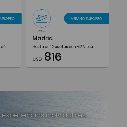
EUROPEO
VERANO EUROPEO
VUELO
Madrid
Itaú
Hasta en 12 cuotas con VISA Itaú
816
USD
 experiencias inolvidables.