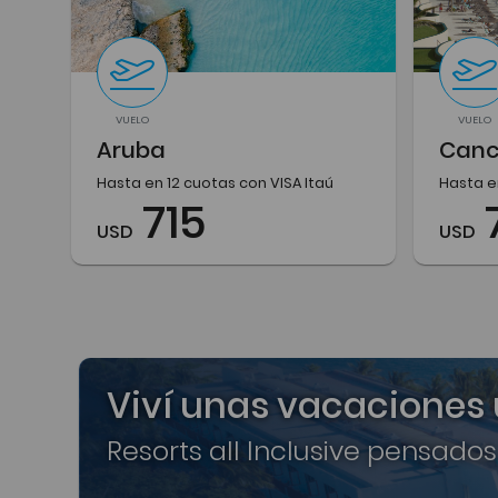
VUELO
VUELO
Aruba
Can
Hasta en 12 cuotas con VISA Itaú
Hasta e
715
USD
USD
Viví unas vacaciones
Resorts all Inclusive pensados