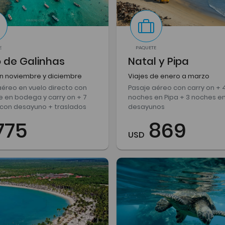
E
PAQUETE
o de Galinhas
Natal y Pipa
en noviembre y diciembre
Viajes de enero a marzo
aéreo en vuelo directo con
Pasaje aéreo con carry on + 
e en bodega y carry on + 7
noches en Pipa + 3 noches en
con desayuno + traslados
desayunos
775
869
USD