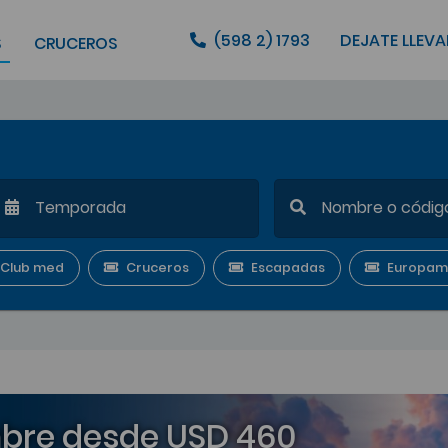
(598 2) 1793
DEJATE LLEVA
S
CRUCEROS
Club med
Cruceros
Escapadas
Europam
bre desde USD 460