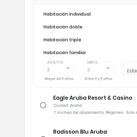
Habitación individual
Habitación doble
Habitación triple
Habitación familiar
ADULTOS
NIÑOS
2
2
Edad
Mayor de
11 años
Entre
0 y 11 años
Eagle Aruba Resort & Casino
Ciudad
: Aruba
7 noches
de alojamiento
.
Régimen:
Solo 
Radisson Blu Aruba