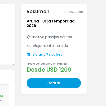
Resumen
Ref: PAQ21066
Aruba - Baja temporada
2026
Incluye pasajes aéreos
Alojamiento incluido
8
días
y 7
noches
Precio por pasajero en familiar
Desde
USD 1209
Cotizar
00
ero