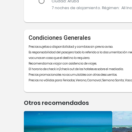
Ciudad
: Aruba
7 noches
de alojamiento
.
Régimen:
All In
Condiciones Generales
Precios sujetos a disponibilidad y cambios sin previo aviso.
Es responsabilidad del pasajero todo lo referido a la documentación ne
vacunas en caso que el destino lo requiera.
Recomendamos viajar con asistencia de viajes.
El horario de check in/check out de los hoteles es sobre el mediodía.
Precios promocionales no acumulables con otros descuentos.
Precios no válidos para Feriados, Verano, Carnaval, Semana Santa, Vaca
Otros recomendados