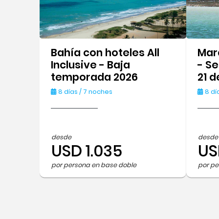
Bahía con hoteles All
Mar
Inclusive - Baja
- S
temporada 2026
21 
8 días / 7 noches
8 dí
desde
desde
USD 1.035
US
por persona en base doble
por pe