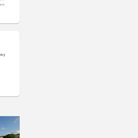
ero
as y