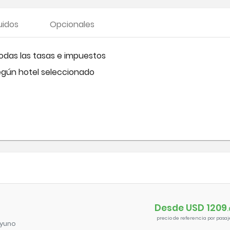
uidos
Opcionales
todas las tasas e impuestos
egún hotel seleccionado
Desde USD
1209
.
precio de referencia por pasaj
yuno