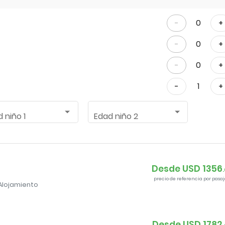
0
-
+
0
-
+
0
-
+
1
-
+
 niño 1
Edad niño 2
Desde USD
1356
.
precio de referencia por pasaj
Alojamiento
Desde USD
1782