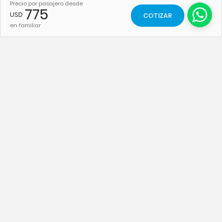
Precio por pasajero desde
775
USD
COTIZAR
en familiar
PAQUETES
PAQUETES
Rio de Janeiro
Brasil
Buzios
Caribe
Natal
Europa
Porto de Galinhas
Cruceros
VUELOS A
VUELOS A
Punta Cana
Santiago de Chile
Cancún
Salvador de Bahia