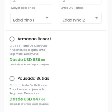
2
2
Mayor de
11 años
Entre
0 y 11 años
Edad niño 1
Edad niño 2
Armacao Resort
Ciudad
: Porto De Galinhas
7 noches
de alojamiento
Régimen:
Desayuno
Desde USD
889
.
00
precio de referencia por pasajero
Pousada Butias
Ciudad
: Porto De Galinhas
7 noches
de alojamiento
Régimen:
Desayuno
Desde USD
947
.
00
precio de referencia por pasajero