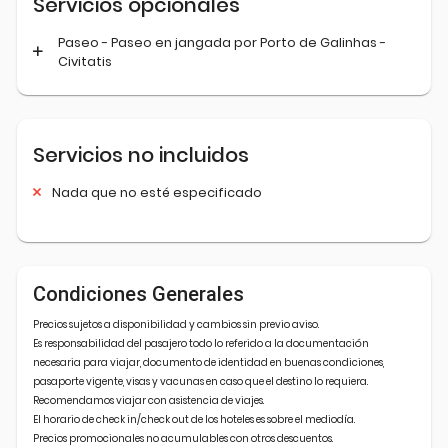
Servicios opcionales
Paseo - Paseo en jangada por Porto de Galinhas -
Civitatis
Servicios no incluidos
Nada que no esté especificado
Condiciones Generales
Precios sujetos a disponibilidad y cambios sin previo aviso.
Es responsabilidad del pasajero todo lo referido a la documentación
necesaria para viajar, documento de identidad en buenas condiciones,
pasaporte vigente, visas y vacunas en caso que el destino lo requiera.
Recomendamos viajar con asistencia de viajes.
El horario de check in/check out de los hoteles es sobre el mediodía.
Precios promocionales no acumulables con otros descuentos.