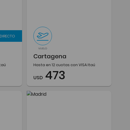
 DIRECTO
VUELO
Cartagena
Itaú
Hasta en 12 cuotas con VISA Itaú
473
USD