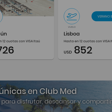
VERANO 
VUELO
cún
Lisboa
n 12 cuotas con VISA Itaú
Hasta en 12 cuotas con VISA 
726
852
USD
 únicas en Club Med
 para disfrutar, descansar y compartir