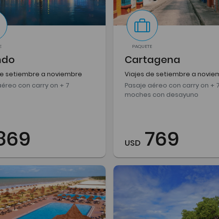
E
PAQUETE
ndo
Cartagena
de setiembre a noviembre
Viajes de setiembre a novie
aéreo con carry on + 7
Pasaje aéreo con carry on + 
moches con desayuno
869
769
USD