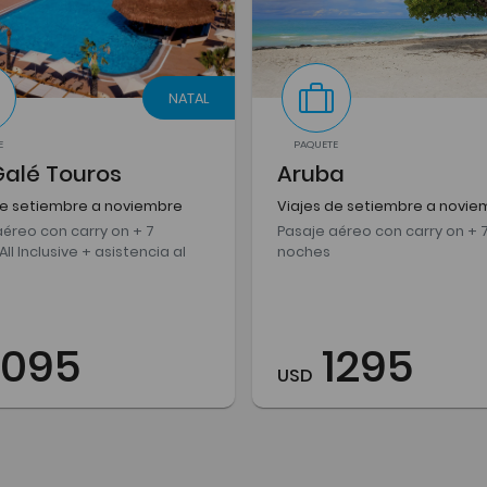
NATAL
E
PAQUETE
Galé Touros
Aruba
de setiembre a noviembre
Viajes de setiembre a novie
aéreo con carry on + 7
Pasaje aéreo con carry on + 
ll Inclusive + asistencia al
noches
1095
1295
USD