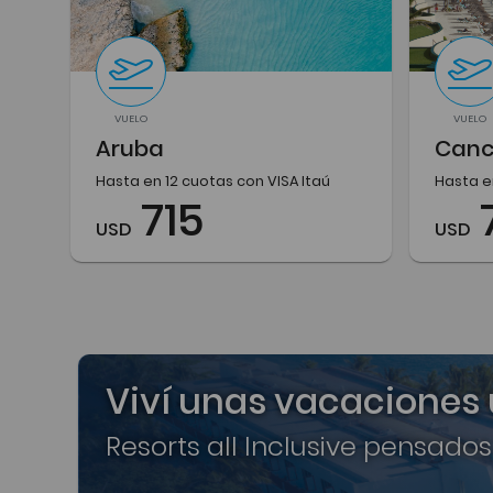
VUELO
VUELO
Aruba
Can
Hasta en 12 cuotas con VISA Itaú
Hasta e
715
USD
USD
Viví unas vacaciones
Resorts all Inclusive pensados