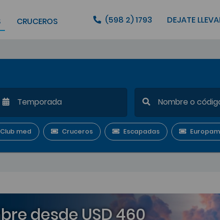
(598 2) 1793
DEJATE LLEVA
S
CRUCEROS
Club med
Cruceros
Escapadas
Europam
bre desde USD 460