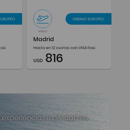
EUROPEO
VERANO EUROPEO
VUELO
Madrid
Itaú
Hasta en 12 cuotas con VISA Itaú
816
USD
 experiencias inolvidables.