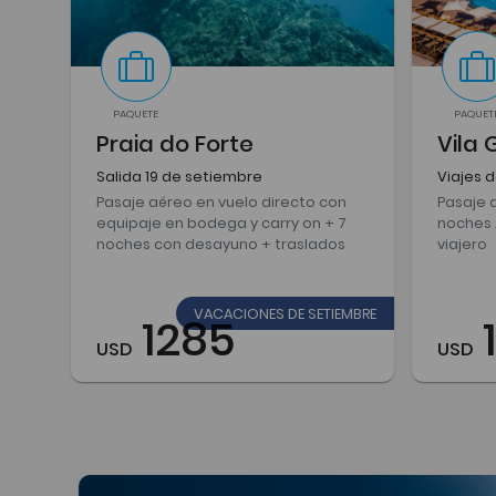
PAQUETE
PAQUET
Praia do Forte
Vila 
Salida 19 de setiembre
Viajes 
Pasaje aéreo en vuelo directo con
Pasaje 
equipaje en bodega y carry on + 7
noches A
noches con desayuno + traslados
viajero
VACACIONES DE SETIEMBRE
1285
USD
USD