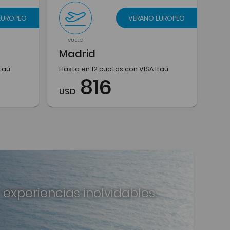
EUROPEO
VERANO EUROPEO
VUELO
Madrid
Itaú
Hasta en 12 cuotas con VISA Itaú
816
USD
 experiencias inolvidables.