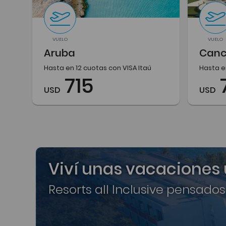
VUELO
VUELO
Aruba
Can
Hasta en 12 cuotas con VISA Itaú
Hasta e
715
USD
USD
Viví unas vacaciones
Resorts all Inclusive pensados