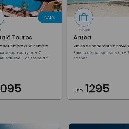
NATAL
E
PAQUETE
Galé Touros
Aruba
de setiembre a noviembre
Viajes de setiembre a novie
aéreo con carry on + 7
Pasaje aéreo con carry on + 
ll Inclusive + asistencia al
noches
1095
1295
USD