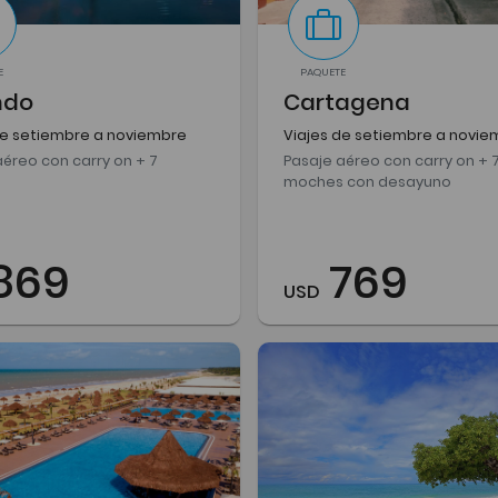
E
PAQUETE
ndo
Cartagena
de setiembre a noviembre
Viajes de setiembre a novie
aéreo con carry on + 7
Pasaje aéreo con carry on + 
moches con desayuno
869
769
USD