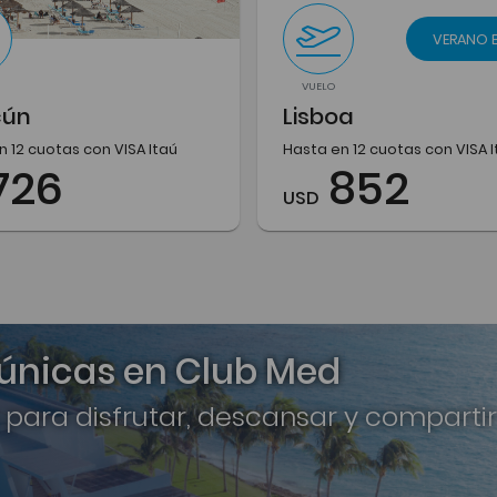
VERANO 
VUELO
cún
Lisboa
n 12 cuotas con VISA Itaú
Hasta en 12 cuotas con VISA 
726
852
USD
 únicas en Club Med
 para disfrutar, descansar y compartir