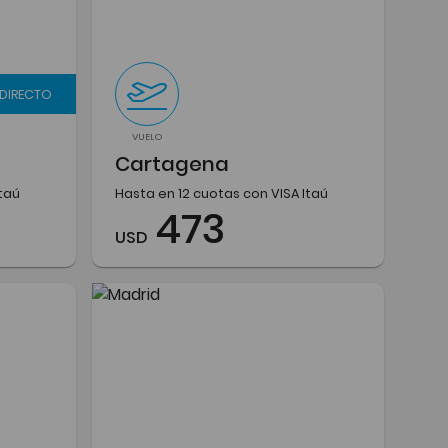
 DIRECTO
VUELO
Cartagena
Itaú
Hasta en 12 cuotas con VISA Itaú
473
USD