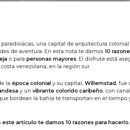
s paradisíacas, una capital de arquitectura colonia
ades de aventura. En esta nota te damos
10 razone
eja
o para
personas mayores
. El disfrute está as
 costa venezolana, en la región sur.
de la
época colonial
y su capital,
Willemstad
, fue
landesa
y un
vibrante colorido caribeño
, con cana
ue bordean la bahía te transportan en el tiempo
 este artículo te damos 10 razones para hacerlo
.