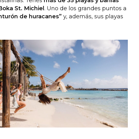
istalinas. Tenés
más de 35 playas y bahías
Boka St. Michiel
. Uno de los grandes puntos a
cinturón de huracanes”
y, además, sus playas