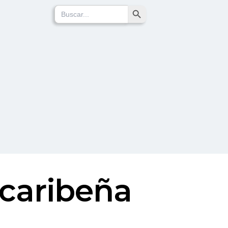
Search Button
Search
for:
a caribeña