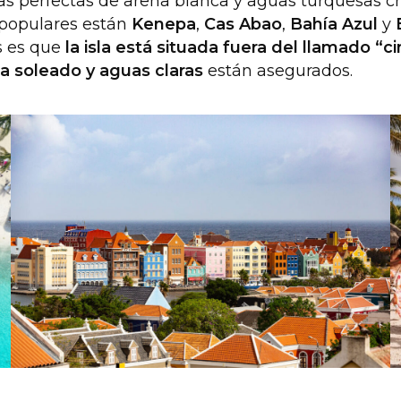
yas perfectas de arena blanca y aguas turquesas cr
s populares están
Kenepa
,
Cas Abao
,
Bahía Azul
y
as es que
la isla está situada fuera del llamado “
a soleado y aguas claras
están asegurados.