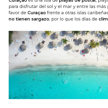
Curaçao
es una isla de
playas de postal
, pla
para disfrutar del sol y el mar y entre las má
favor de
Curaçao
frente a otras islas caribeñ
no tienen sargazo
, por lo que los días de
clim