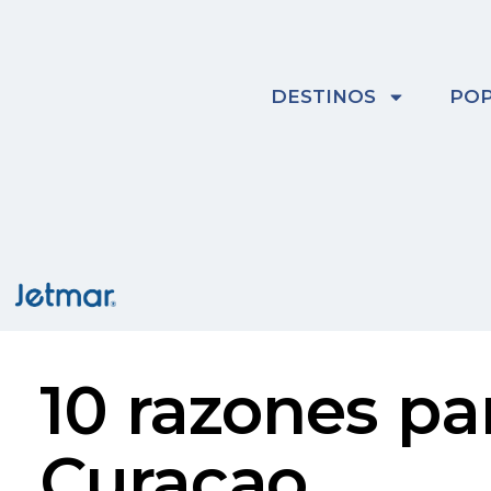
Skip
to
content
DESTINOS
POP
10 razones par
Curaçao