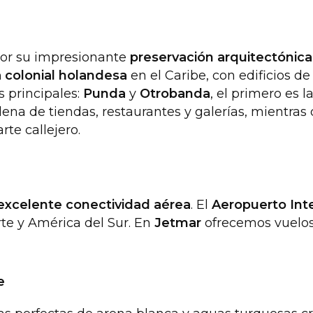
or su impresionante
preservación arquitectónica
 colonial holandesa
en el Caribe, con edificios d
s principales:
Punda
y
Otrobanda
, el primero es 
 llena de tiendas, restaurantes y galerías, mientra
te callejero.
excelente conectividad aérea
. El
Aeropuerto Int
te y América del Sur. En
Jetmar
ofrecemos vuelos
e