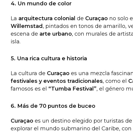
4. Un mundo de color
La
arquitectura colonial
de
Curaçao
no solo e
Willemstad
, pintados en tonos de amarillo, v
escena de
arte urbano
, con murales de artist
isla.
5. Una rica cultura e historia
La cultura de
Curaçao
es una mezcla fascinan
festivales y eventos tradicionales
, como el
C
famosos es el
“Tumba Festival”
, el género m
6. Más de 70 puntos de buceo
Curaçao
es un destino elegido por turistas d
explorar el mundo submarino del Caribe, con 