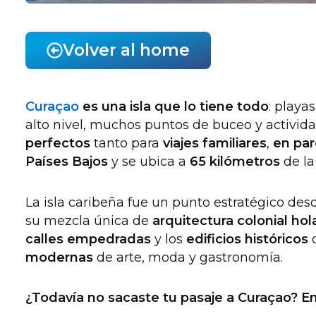
Volver al home
Curaçao
es una isla que lo tiene todo
: playa
alto nivel, muchos puntos de buceo y activid
perfectos
tanto para
viajes familiares
,
en par
Países Bajos
y se ubica a
65 kilómetros
de la
La isla caribeña fue un punto estratégico des
su mezcla única de
arquitectura colonial ho
calles empedradas
y los
edificios históricos
q
modernas
de arte, moda y gastronomía.
¿Todavía no sacaste tu pasaje a Curaçao? En