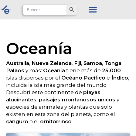
Skip
Search Button
Search
for:
to
content
Oceanía
Australia
,
Nueva Zelanda
,
Fiji
,
Samoa
,
Tonga
,
Palaos
y más:
Oceanía
tiene más de
25.000
islas dispersas por el
Océano Pacífico
e
Índico
,
incluida la isla más grande del mundo.
Descubrí este continente de
playas
alucinantes
,
paisajes montañosos únicos
y
especies de animales y plantas que solo
existen en esta zona del planeta, como el
canguro
o el
ornitorrinco
.