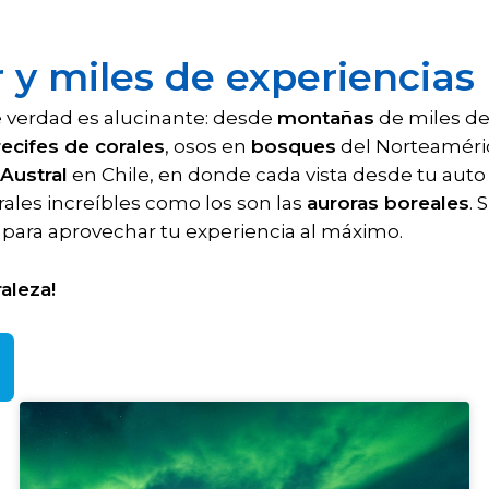
r y miles de experiencias
 verdad es alucinante: desde
montañas
de miles de
recifes de corales
, osos en
bosques
del Norteamérica
 Austral
en Chile, en donde cada vista desde tu aut
les increíbles como los son las
auroras boreales
. 
 para aprovechar tu experiencia al máximo.
aleza!
P
P