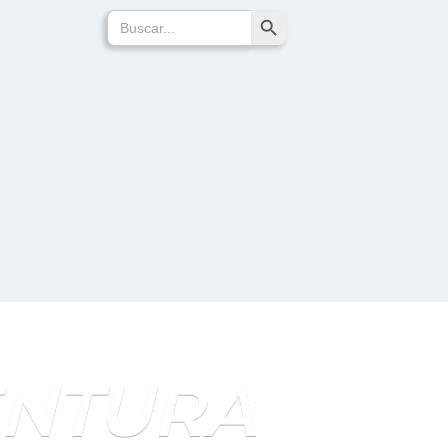
Search Button
Search
for:
ENTURA