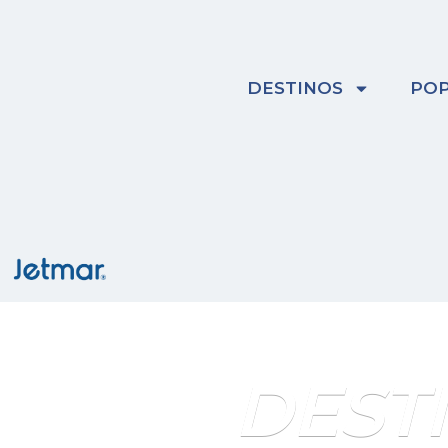
Skip
to
content
DESTINOS
POP
DEST