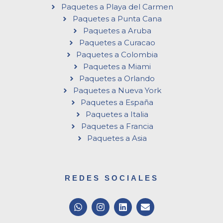
Paquetes a Playa del Carmen
Paquetes a Punta Cana
Paquetes a Aruba
Paquetes a Curacao
Paquetes a Colombia
Paquetes a Miami
Paquetes a Orlando
Paquetes a Nueva York
Paquetes a España
Paquetes a Italia
Paquetes a Francia
Paquetes a Asia
REDES SOCIALES
W
I
L
E
h
n
i
n
a
s
n
v