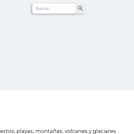
Search Button
Search
for:
iertos, playas, montañas, volcanes y glaciares.