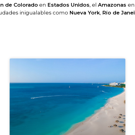
n de Colorado
en
Estados Unidos
, el
Amazonas
en
 ciudades inigualables como
Nueva York
,
Río de Janei
P
P
P
P
a
a
a
a
g
g
g
g