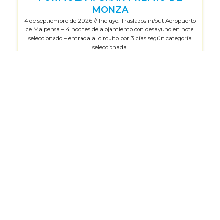
MONZA
4 de septiembre de 2026 // Incluye: Traslados in/out Aeropuerto
de Malpensa – 4 noches de alojamiento con desayuno en hotel
seleccionado – entrada al circuito por 3 días según categoría
seleccionada.
DESDE USD 1490
FÓRMULA 1: GRAN PREMIO DE
MADRID