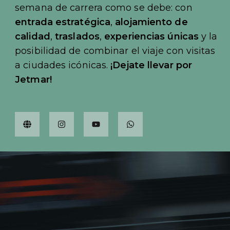
semana de carrera como se debe: con
entrada estratégica
,
alojamiento de
calidad
,
traslados
,
experiencias únicas
y la
posibilidad de combinar el viaje con visitas
a ciudades icónicas.
¡Dejate llevar por
Jetmar!
G
I
Y
W
l
n
o
h
o
s
u
a
b
t
t
t
e
a
u
s
g
b
a
r
e
p
a
p
m