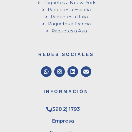
Paquetes a Nueva York
Paquetes a España
Paquetes a Italia
Paquetes a Francia
Paquetes a Asia
REDES SOCIALES
W
I
L
E
h
n
i
n
a
s
n
v
t
t
k
e
s
a
e
l
INFORMACIÓN
a
g
d
o
p
r
i
p
p
a
n
e
(598 2) 1793
m
Empresa