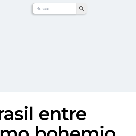
Search Button
Search
for:
asil entre
ritmo bohemio