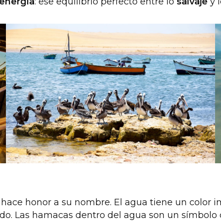
energía
: ese equilibrio perfecto entre lo
salvaje
y 
hace honor a su nombre. El agua tiene un color im
ndo. Las hamacas dentro del agua son un símbolo d