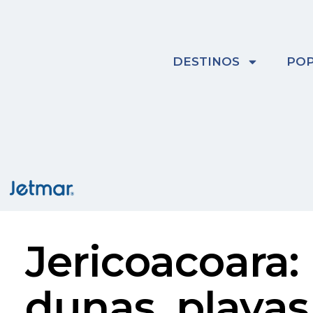
Skip
to
content
DESTINOS
POP
Jericoacoara: 
dunas, playas