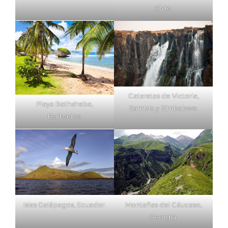
Chile.
Cataratas de Victoria,
Playa Bathsheba,
Zambia y Zimbabwe.
Barbados.
Montañas del Cáucaso,
Islas Galápagos, Ecuador.
Georgia.