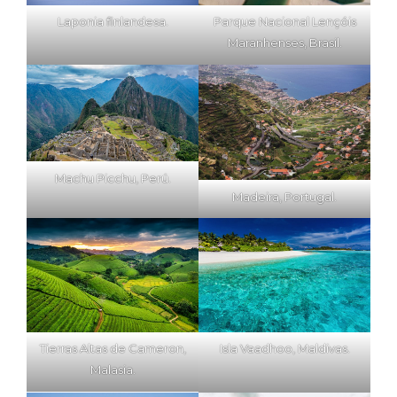
Laponia finlandesa.
Parque Nacional Lençóis
Maranhenses, Brasil.
Machu Picchu, Perú.
Madeira, Portugal.
Tierras Altas de Cameron,
Isla Vaadhoo, Maldivas.
Malasia.