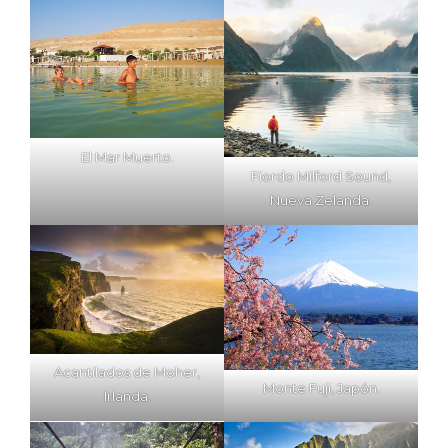
El Mar Muerto.
Fiordo Milford Sound,
Nueva Zelanda.
Acantilados de Moher,
Monte Fuji, Japón.
Irlanda.