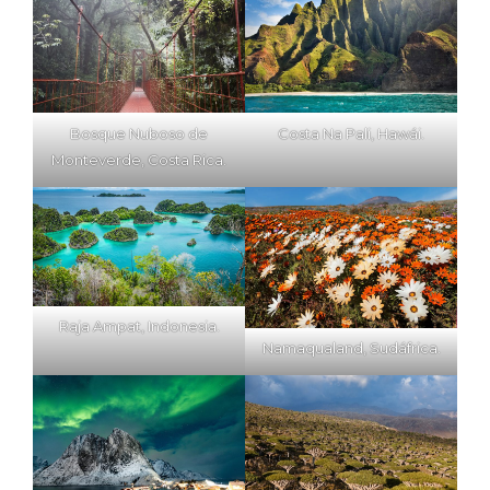
Bosque Nuboso de
Costa Na Pali, Hawái.
Monteverde, Costa Rica.
Raja Ampat, Indonesia.
Namaqualand, Sudáfrica.