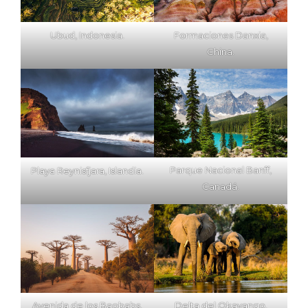
Ubud, Indonesia.
Formaciones Danxia,
China.
Playa Reynisfjara, Islandia.
Parque Nacional Banff,
Canadá.
Avenida de los Baobabs,
Delta del Okavango,