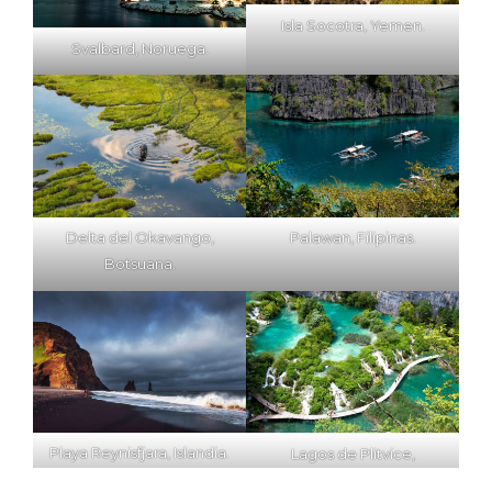
Isla Socotra, Yemen.
Svalbard, Noruega.
Delta del Okavango,
Palawan, Filipinas.
Botsuana.
Playa Reynisfjara, Islandia.
Lagos de Plitvice,
Croacia.