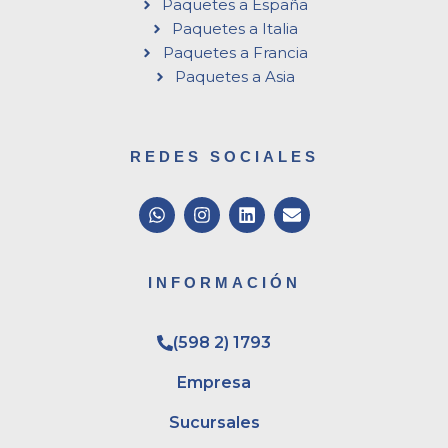
Paquetes a España
Paquetes a Italia
Paquetes a Francia
Paquetes a Asia
REDES SOCIALES
W
I
L
E
h
n
i
n
a
s
n
v
t
t
k
e
s
a
e
l
INFORMACIÓN
a
g
d
o
p
r
i
p
p
a
n
e
(598 2) 1793
m
Empresa
Sucursales