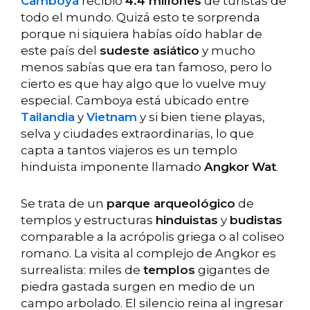
Camboya
recibió
4.4 millones
de turistas de
todo el mundo. Quizá esto te sorprenda
porque ni siquiera habías oído hablar de
este país del
sudeste asiático
y mucho
menos sabías que era tan famoso, pero lo
cierto es que hay algo que lo vuelve muy
especial. Camboya está ubicado entre
Tailandia
y
Vietnam
y si bien tiene playas,
selva y ciudades extraordinarias, lo que
capta a tantos viajeros es un templo
hinduista imponente llamado
Angkor
Wat
.
Se trata de un
parque arqueológico
de
templos y estructuras
hinduistas
y
budistas
comparable a la acrópolis griega o al coliseo
romano. La visita al complejo de Angkor es
surrealista: miles de
templos
gigantes de
piedra gastada surgen en medio de un
campo arbolado. El silencio reina al ingresar