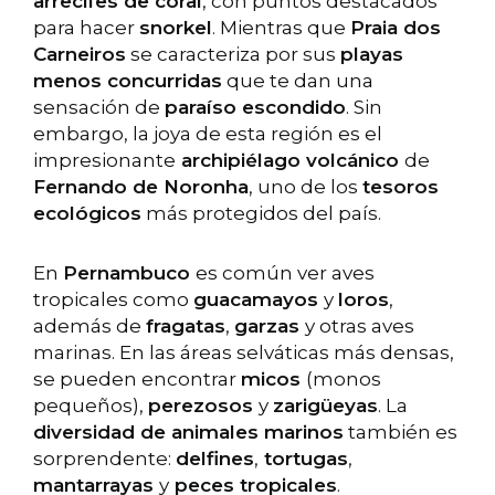
arrecifes de coral
, con puntos destacados
para hacer
snorkel
. Mientras que
Praia dos
Carneiros
se caracteriza por sus
playas
menos concurridas
que te dan una
sensación de
paraíso escondido
. Sin
embargo, la joya de esta región es el
impresionante
archipiélago volcánico
de
Fernando de Noronha
, uno de los
tesoros
ecológicos
más protegidos del país.
En
Pernambuco
es común ver aves
tropicales como
guacamayos
y
loros
,
además de
fragatas
,
garzas
y otras aves
marinas. En las áreas selváticas más densas,
se pueden encontrar
micos
(monos
pequeños),
perezosos
y
zarigüeyas
. La
diversidad de animales marinos
también es
sorprendente:
delfines
,
tortugas
,
mantarrayas
y
peces tropicales
.