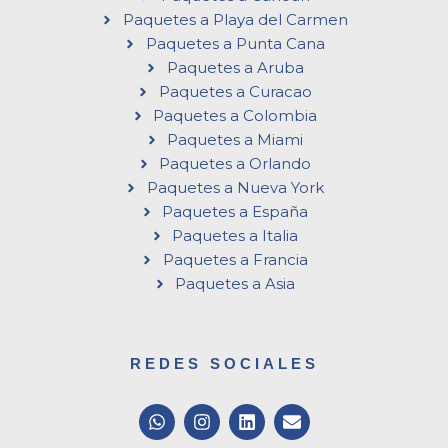
Paquetes a Playa del Carmen
Paquetes a Punta Cana
Paquetes a Aruba
Paquetes a Curacao
Paquetes a Colombia
Paquetes a Miami
Paquetes a Orlando
Paquetes a Nueva York
Paquetes a España
Paquetes a Italia
Paquetes a Francia
Paquetes a Asia
REDES SOCIALES
W
I
L
E
h
n
i
n