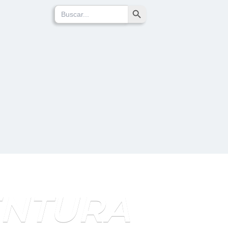
Search Button
Search
for:
ENTURA