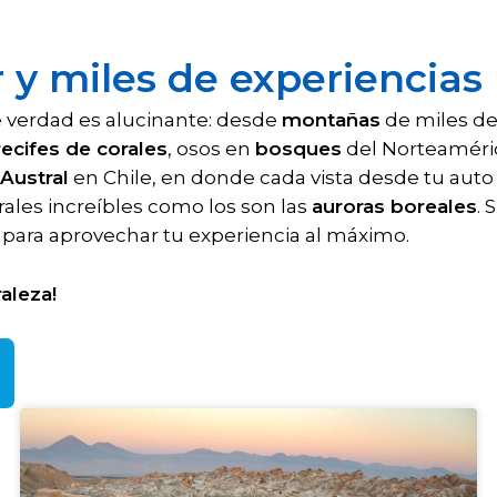
r y miles de experiencias
 verdad es alucinante: desde
montañas
de miles de
recifes de corales
, osos en
bosques
del Norteamérica
 Austral
en Chile, en donde cada vista desde tu aut
les increíbles como los son las
auroras boreales
. 
 para aprovechar tu experiencia al máximo.
aleza!
P
P