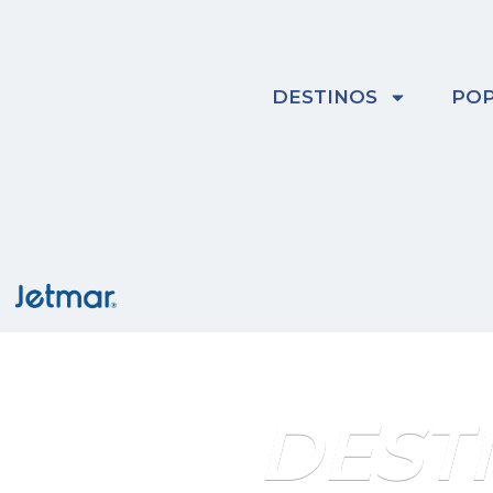
Skip
to
content
DESTINOS
POP
DEST