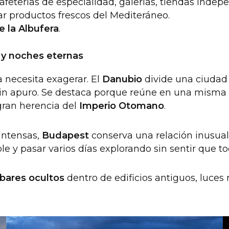
afeterías de especialidad, galerías, tiendas indep
ar productos frescos del Mediteráneo.
e la Albufera
.
a y noches eternas
 necesita exagerar. El
Danubio
divide una ciudad 
a sin apuro. Se destaca porque reúne en una misma
 gran herencia del
Imperio Otomano
.
intensas,
Budapest
conserva una relación inusual 
ble y pasar varios días explorando sin sentir que 
bares ocultos
dentro de edificios antiguos, luces r