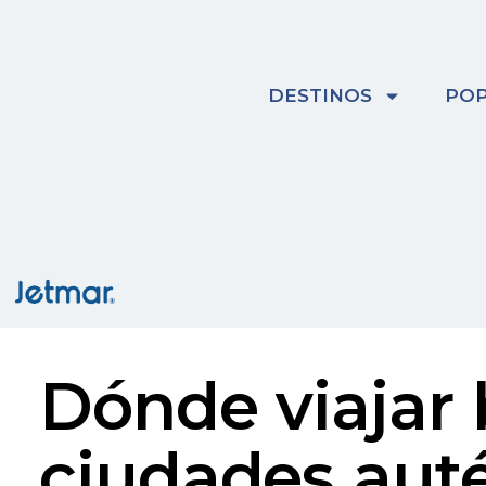
Skip
to
content
DESTINOS
POP
Dónde viajar 
ciudades auté