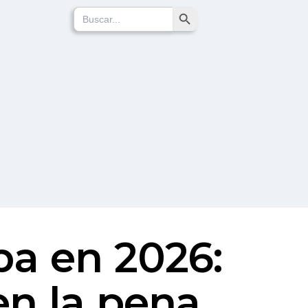
Search Button
Search
for:
pa en 2026:
en la pena