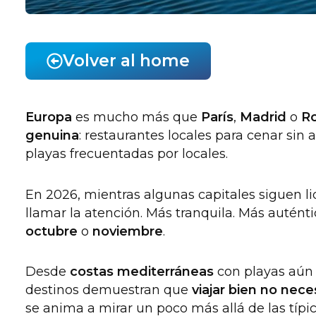
Volver al home
Europa
es mucho más que
París
,
Madrid
o
R
genuina
: restaurantes locales para cenar si
playas frecuentadas por locales.
En 2026, mientras algunas capitales siguen li
llamar la atención. Más tranquila. Más autént
octubre
o
noviembre
.
Desde
costas mediterráneas
con playas aún
destinos demuestran que
viajar bien no nec
se anima a mirar un poco más allá de las típic