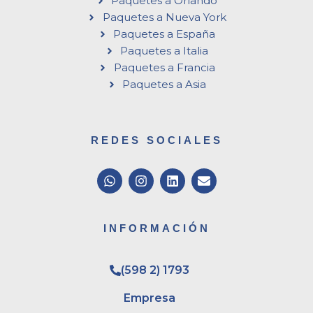
Paquetes a Orlando
Paquetes a Nueva York
Paquetes a España
Paquetes a Italia
Paquetes a Francia
Paquetes a Asia
REDES SOCIALES
W
I
L
E
h
n
i
n
a
s
n
v
t
t
k
e
s
a
e
l
INFORMACIÓN
a
g
d
o
p
r
i
p
p
a
n
e
(598 2) 1793
m
Empresa